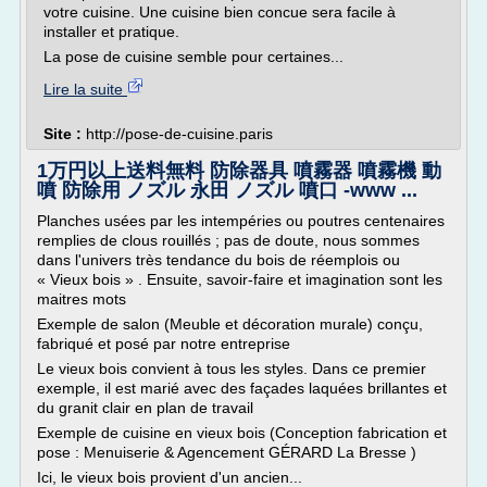
votre cuisine. Une cuisine bien concue sera facile à
installer et pratique.
La pose de cuisine semble pour certaines...
Lire la suite
Site :
http://pose-de-cuisine.paris
1万円以上送料無料 防除器具 噴霧器 噴霧機 動
噴 防除用 ノズル 永田 ノズル 噴口 -www ...
Planches usées par les intempéries ou poutres centenaires
remplies de clous rouillés ; pas de doute, nous sommes
dans l'univers très tendance du bois de réemplois ou
« Vieux bois » . Ensuite, savoir-faire et imagination sont les
maitres mots
Exemple de salon (Meuble et décoration murale) conçu,
fabriqué et posé par notre entreprise
Le vieux bois convient à tous les styles. Dans ce premier
exemple, il est marié avec des façades laquées brillantes et
du granit clair en plan de travail
Exemple de cuisine en vieux bois (Conception fabrication et
pose : Menuiserie & Agencement GÉRARD La Bresse )
Ici, le vieux bois provient d'un ancien...