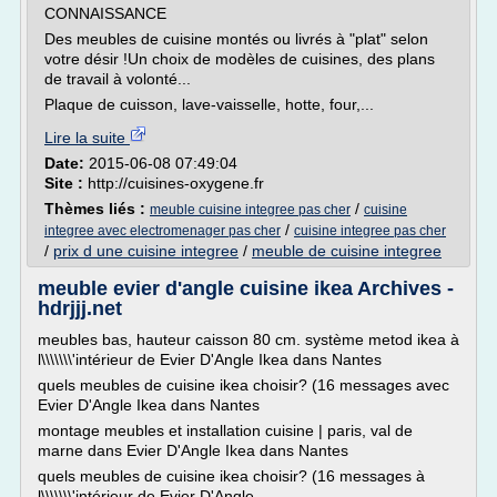
CONNAISSANCE
Des meubles de cuisine montés ou livrés à "plat" selon
votre désir !Un choix de modèles de cuisines, des plans
de travail à volonté...
Plaque de cuisson, lave-vaisselle, hotte, four,...
Lire la suite
Date:
2015-06-08 07:49:04
Site :
http://cuisines-oxygene.fr
Thèmes liés :
/
meuble cuisine integree pas cher
cuisine
/
integree avec electromenager pas cher
cuisine integree pas cher
/
prix d une cuisine integree
/
meuble de cuisine integree
meuble evier d'angle cuisine ikea Archives -
hdrjjj.net
meubles bas, hauteur caisson 80 cm. système metod ikea à
l\\\\\\\'intérieur de Evier D'Angle Ikea dans Nantes
quels meubles de cuisine ikea choisir? (16 messages avec
Evier D'Angle Ikea dans Nantes
montage meubles et installation cuisine | paris, val de
marne dans Evier D'Angle Ikea dans Nantes
quels meubles de cuisine ikea choisir? (16 messages à
l\\\\\\\'intérieur de Evier D'Angle...