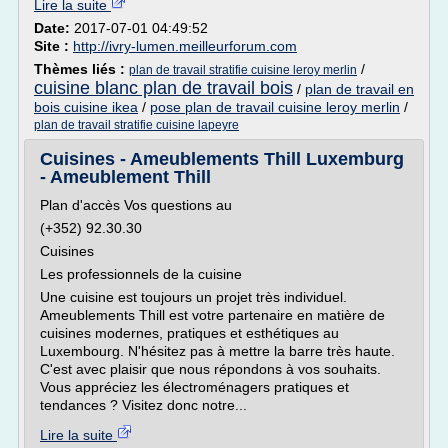
Lire la suite
Date:
2017-07-01 04:49:52
Site :
http://ivry-lumen.meilleurforum.com
Thèmes liés :
/
plan de travail stratifie cuisine leroy merlin
cuisine blanc plan de travail bois
/
plan de travail en
bois cuisine ikea
/
pose plan de travail cuisine leroy merlin
/
plan de travail stratifie cuisine lapeyre
Cuisines - Ameublements Thill Luxemburg
- Ameublement Thill
Plan d'accès Vos questions au
(+352) 92.30.30
Cuisines
Les professionnels de la cuisine
Une cuisine est toujours un projet très individuel.
Ameublements Thill est votre partenaire en matière de
cuisines modernes, pratiques et esthétiques au
Luxembourg. N'hésitez pas à mettre la barre très haute.
C'est avec plaisir que nous répondons à vos souhaits.
Vous appréciez les électroménagers pratiques et
tendances ? Visitez donc notre...
Lire la suite