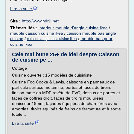
Lire la suite
Site :
http://www.hdrjjj.net
Thèmes liés :
interieur meuble d'angle cuisine ikea
/
meuble caisson cuisine ikea
/
caisson meuble bas angle
cuisine
/
/
meuble bas pour
caisson angle bas cuisine ikea
cuisine ikea
Cele mai bune 25+ de idei despre Caisson
de cuisine pe ...
Cottage
Cuisine ouverte : 15 modèles de cuisiniste
Cuisine Fog Cooke & Lewis, caissons en panneaux de
particule surfacé mélaminé, portes et faces de tiroirs
finition mate en MDF revêtu de PVC, dessus de portes et
faces de coffres droit, faces de tiroirs moulurées
épaisseur 19mm, façades équipées de charnières avec
amorties, tiroirs équipés de freins de fermeture et à sortie
totale...
Lire la suite