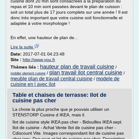
cuisine dont 20 min sont consacrées à la préparation du
repas et 10 min sont passées devant le plan de cuisson :
soit un total plus de 17 jours complets sur une année ! Il est
donc très important que votre cuisine soit fonctionnelle et
adaptée à votre morphologie !
En effet, une hauteur de plan de...
Lire la suite
Date:
2017-07-01 04:23:48
Site :
http://www.you.fr
hauteur plan de travail cuisine
Thèmes liés :
/
plan travail ilot central cuisine
/
/
mobiler element cuisine
meuble plan de travail central cuisine
modele de
/
cuisine en l avec ilot
Table et chaises de terrasse: Ilot de
cuisine pas cher
La chose la plus proche que je pouvais utiliser un
STENSTORP Cuisine d IKEA, mais il.
Ilot de cuisine style IKEA pas cher - Bidouilles IKEA sept.
Ilot de cuisine - Achat Vente Ilot de cuisine pas cher -
Cdiscount Vite. Images correspondant ilot de cuisine pas
cher janv. Dco rcup et lot de cuisine pas cher. Description