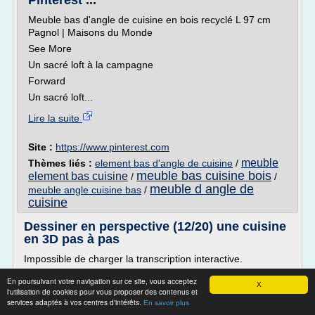
Pinterest ...
Meuble bas d'angle de cuisine en bois recyclé L 97 cm
Pagnol | Maisons du Monde
See More
Un sacré loft à la campagne
Forward
Un sacré loft...
Lire la suite
Site :
https://www.pinterest.com
meuble
Thèmes liés :
element bas d'angle de cuisine
/
meuble bas cuisine bois
element bas cuisine
/
/
meuble d angle de
meuble angle cuisine bas
/
cuisine
Dessiner en perspective (12/20) une cuisine
en 3D pas à pas
Impossible de charger la transcription interactive.
Chargement...
En poursuivant votre navigation sur ce site, vous acceptez
X
Pour évaluer une vidéo, vous devez la louer.
l'utilisation de cookies pour vous proposer des contenus et
services adaptés à vos centres d'intérêts.
En savoir plus
Cette fonctionnalité n'est pas disponible pour le...