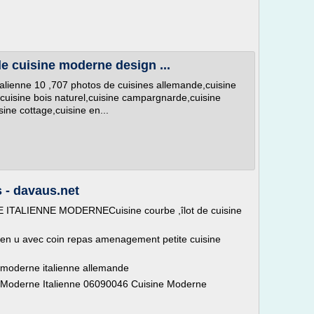
de cuisine moderne design ...
italienne 10 ,707 photos de cuisines allemande,cuisine
,cuisine bois naturel,cuisine campargnarde,cuisine
ine cottage,cuisine en...
 - davaus.net
NE ITALIENNE MODERNECuisine courbe ,îlot de cuisine
 en u avec coin repas amenagement petite cuisine
 moderne italienne allemande
e Moderne Italienne 06090046 Cuisine Moderne
..