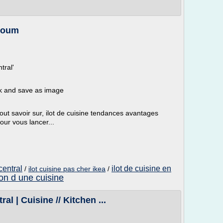
sroum
tral'
ck and save as image
out savoir sur, ilot de cuisine tendances avantages
our vous lancer...
central
ilot de cuisine en
/
ilot cuisine pas cher ikea
/
ion d une cuisine
al | Cuisine // Kitchen ...