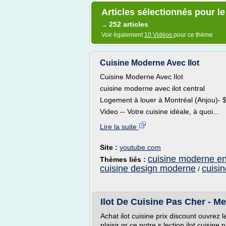
Articles sélectionnés pour le
252 articles
→
Voir également
10 Vidéos
pour ce thème
Cuisine Moderne Avec Ilot
Cuisine Moderne Avec Ilot
cuisine moderne avec ilot central
Logement à louer à Montréal (Anjou)- 
Video -- Votre cuisine idéale, à quoi...
Lire la suite
Site :
youtube.com
cuisine moderne en 
Thèmes liés :
cuisine design moderne
cuisi
/
Ilot De Cuisine Pas Cher - M
Achat ilot cuisine prix discount ouvrez
plaisir gr ce notre s lection ilot cuisi