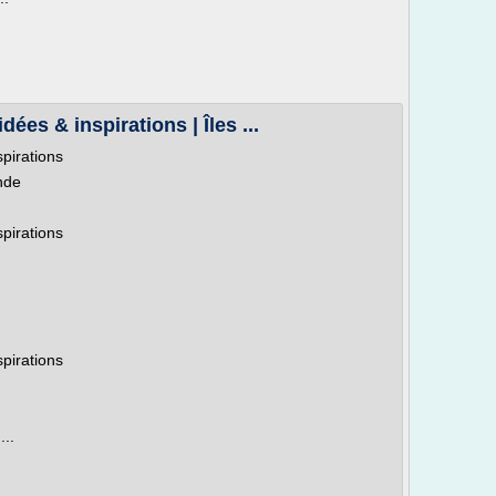
idées & inspirations | Îles ...
spirations
nde
spirations
spirations
...