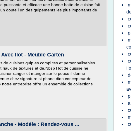
te puissante et efficace une bonne hotte de cuisine fait
m
ucun doute l un des quipements les plus importants de
de
c
c
p
m
c
c
Avec Ilot - Meuble Garten
c
 de cuisines quip es compl tes et personnalisables
ilo
 riaux de textures et de.Nbsp l lot de cuisine ne
uisiner ranger et manger sur le pouce il donne
d
nvenue chez signature st phane dion concepteur de
m
notre entreprise offre un ensemble de collections
av
p
a
c
m
nche - Modèle : Rendez-vous ...
c