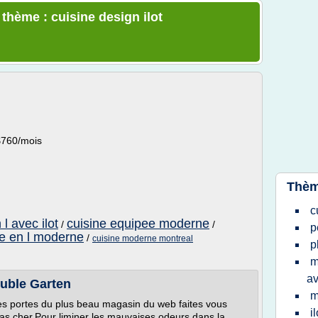
 thème : cuisine design ilot
$760/mois
Thèm
c
l avec ilot
cuisine equipee moderne
/
/
p
ne en l moderne
/
cuisine moderne montreal
p
m
av
euble Garten
m
 les portes du plus beau magasin du web faites vous
i
ne pas cher.Pour liminer les mauvaises odeurs dans la