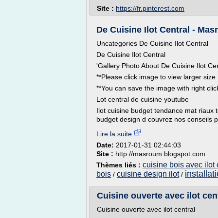
Site :
https://fr.pinterest.com
De Cuisine Ilot Central - Ma
Uncategories De Cuisine Ilot Central
De Cuisine Ilot Central
'Gallery Photo About De Cuisine Ilot Cen
**Please click image to view larger size
**You can save the image with right cli
Lot central de cuisine youtube
Ilot cuisine budget tendance mat riaux t
budget design d couvrez nos conseils p
Lire la suite
Date:
2017-01-31 02:44:03
Site :
http://masroum.blogspot.com
cuisine bois avec ilot 
Thèmes liés :
installat
bois
cuisine design ilot
/
/
Cuisine ouverte avec ilot centr
Cuisine ouverte avec ilot central