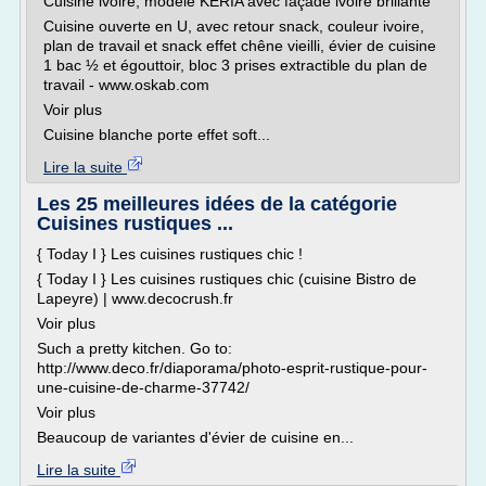
Cuisine ivoire, modèle KERIA avec façade ivoire brillante
Cuisine ouverte en U, avec retour snack, couleur ivoire,
plan de travail et snack effet chêne vieilli, évier de cuisine
1 bac ½ et égouttoir, bloc 3 prises extractible du plan de
travail - www.oskab.com
Voir plus
Cuisine blanche porte effet soft...
Lire la suite
Les 25 meilleures idées de la catégorie
Cuisines rustiques ...
{ Today I } Les cuisines rustiques chic !
{ Today I } Les cuisines rustiques chic (cuisine Bistro de
Lapeyre) | www.decocrush.fr
Voir plus
Such a pretty kitchen. Go to:
http://www.deco.fr/diaporama/photo-esprit-rustique-pour-
une-cuisine-de-charme-37742/
Voir plus
Beaucoup de variantes d'évier de cuisine en...
Lire la suite