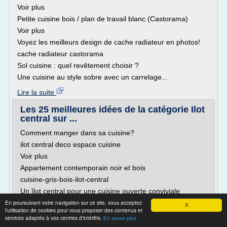
Voir plus
Petite cuisine bois / plan de travail blanc (Castorama)
Voir plus
Voyez les meilleurs design de cache radiateur en photos!
cache radiateur castorama
Sol cuisine : quel revêtement choisir ?
Une cuisine au style sobre avec un carrelage...
Lire la suite
Les 25 meilleures idées de la catégorie Ilot
central sur ...
Comment manger dans sa cuisine?
ilot central deco espace cuisine
Voir plus
Appartement contemporain noir et bois
cuisine-gris-bois-ilot-central
Un îlot central pour une cuisine ouverte conviviale
En poursuivant votre navigation sur ce site, vous acceptez
Cuisine contemporaine avec ilot central et table de bar
X
l'utilisation de cookies pour vous proposer des contenus et
Voir plus
services adaptés à vos centres d'intérêts.
En savoir plus
Cuisines contemporaine JC PEZ fabrication artisanale -