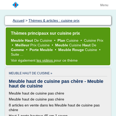
Menu
Accueil
>
Thèmes & articles : cuisine prix
Thèmes principaux sur cuisine prix
Meuble Haut
De
Cuisine
•
Plan
Cuisine
•
Cuisine Prix
•
Meilleur
Prix Cuisine
•
Meuble
Cuisine
Haut
De
Gamme
•
Porte Meuble
•
Meuble Rouge
Cuisine
•
Suite ...
Voir également
les vidéos
pour ce thème
MEUBLE HAUT DE CUISINE »
Meuble haut de cuisine pas chère - Meuble
haut de cuisine
Meuble haut de cuisine pas chère
Meuble haut de cuisine pas chère
8 articles en vente dans les Meuble haut de cuisine pas
chère
Haut 1 porte hauteur 45 cm 1 rayon