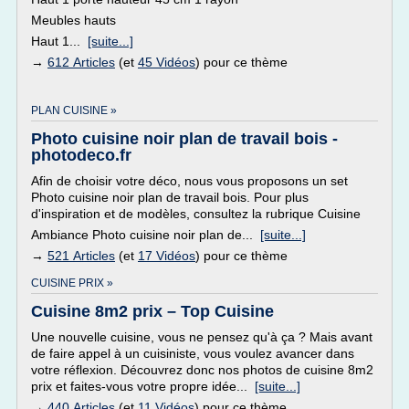
Meubles hauts
Haut 1...
[suite...]
→
612 Articles
(et
45 Vidéos
) pour ce thème
PLAN CUISINE »
Photo cuisine noir plan de travail bois -
photodeco.fr
Afin de choisir votre déco, nous vous proposons un set
Photo cuisine noir plan de travail bois. Pour plus
d'inspiration et de modèles, consultez la rubrique Cuisine
Ambiance Photo cuisine noir plan de...
[suite...]
→
521 Articles
(et
17 Vidéos
) pour ce thème
CUISINE PRIX »
Cuisine 8m2 prix – Top Cuisine
Une nouvelle cuisine, vous ne pensez qu'à ça ? Mais avant
de faire appel à un cuisiniste, vous voulez avancer dans
votre réflexion. Découvrez donc nos photos de cuisine 8m2
prix et faites-vous votre propre idée...
[suite...]
→
440 Articles
(et
11 Vidéos
) pour ce thème