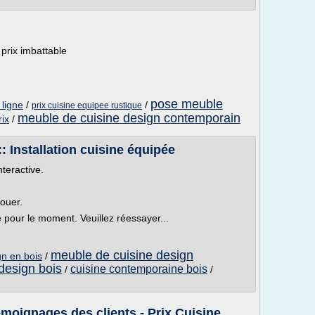
prix imbattable
pose meuble
 ligne
/
/
prix cuisine equipee rustique
meuble de cuisine design contemporain
rix
/
Installation cuisine équipée
nteractive.
louer.
e pour le moment. Veuillez réessayer...
meuble de cuisine design
gn en bois
/
design bois
cuisine contemporaine bois
/
/
moignages des clients - Prix Cuisine