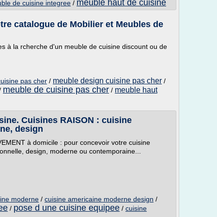
meuble haut de cuisine
ble de cuisine integree
/
tre catalogue de Mobilier et Meubles de
es à la rcherche d'un meuble de cuisine discount ou de
meuble design cuisine pas cher
uisine pas cher
/
/
meuble de cuisine pas cher
meuble haut
/
/
isine. Cuisines RAISON : cuisine
ne, design
EMENT à domicile : pour concevoir votre cuisine
ionnelle, design, moderne ou contemporaine...
aine moderne
/
cuisine americaine moderne design
/
pee
pose d une cuisine equipee
/
/
cuisine