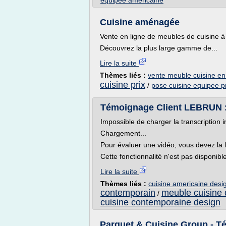
equipee americaine
Cuisine aménagée
Vente en ligne de meubles de cuisine à 
Découvrez la plus large gamme de...
Lire la suite
Thèmes liés :
vente meuble cuisine en
cuisine prix
/
pose cuisine equipee p
Témoignage Client LEBRUN :: 
Impossible de charger la transcription i
Chargement...
Pour évaluer une vidéo, vous devez la 
Cette fonctionnalité n'est pas disponibl
Lire la suite
Thèmes liés :
cuisine americaine desi
contemporain
meuble cuisine 
/
cuisine contemporaine design
Parquet & Cuisine Group - Té