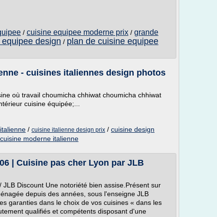
quipee
cuisine equipee moderne prix
grande
/
/
e equipee design
plan de cuisine equipee
/
enne - cuisines italiennes design photos
sine où travail choumicha chhiwat choumicha chhiwat
térieur cuisine équipée;...
italienne
/
/
cuisine design
cuisine italienne design prix
cuisine moderne italienne
.06 | Cuisine pas cher Lyon par JLB
fr/ JLB Discount Une notoriété bien assise.Présent sur
ménagée depuis des années, sous l'enseigne JLB
es garanties dans le choix de vos cuisines « dans les
autement qualifiés et compétents disposant d'une