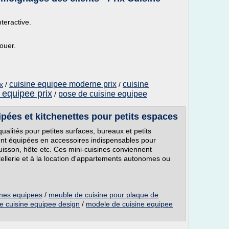
nteractive.
ouer.
cuisine equipee moderne prix
cuisine
x
/
/
 equipee prix
pose de cuisine equipee
/
ées et kitchenettes pour petits espaces
ualités pour petites surfaces, bureaux et petits
ment équipées en accessoires indispensables pour
uisson, hôte etc. Ces mini-cuisines conviennent
ellerie et à la location d'appartements autonomes ou
ines equipees
/
meuble de cuisine pour plaque de
te cuisine equipee design
/
modele de cuisine equipee