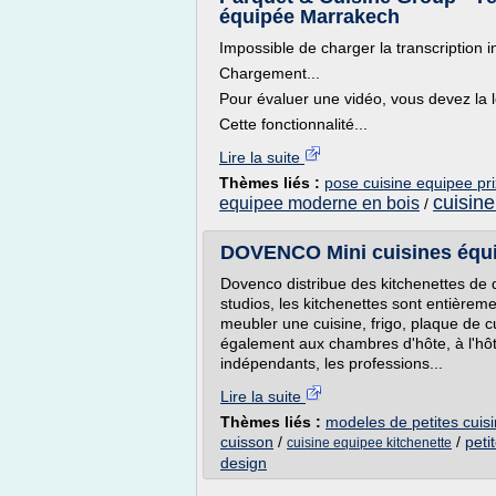
équipée Marrakech
Impossible de charger la transcription i
Chargement...
Pour évaluer une vidéo, vous devez la l
Cette fonctionnalité...
Lire la suite
Thèmes liés :
pose cuisine equipee pri
cuisine
equipee moderne en bois
/
DOVENCO Mini cuisines équip
Dovenco distribue des kitchenettes de q
studios, les kitchenettes sont entière
meubler une cuisine, frigo, plaque de c
également aux chambres d'hôte, à l'hôt
indépendants, les professions...
Lire la suite
Thèmes liés :
modeles de petites cuis
cuisson
/
/
peti
cuisine equipee kitchenette
design