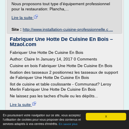
Nous proposons tout type d'équipement professionnel
pour la restauration: Plancha,...
Lire la suite
Site :
http://www.installation-cuisine-professionnelle.c ...
Fabriquer Une Hotte De Cuisine En Bois –
Mzaol.com
Fabriquer Une Hotte De Cuisine En Bois
Author: Claire In January 14, 2017 0 Comments
Cuisine en bois Fabriquer Une Hotte De Cuisine En Bois
fixation des tasseaux 2 positionnez les tasseaux de support
de Fabriquer Une Hotte De Cuisine En Bois
Ilot de cuisine et table coulissante - Communaut? Leroy
Merlin Fabriquer Une Hotte De Cuisine En Bois
Ne laissez pas les taches d'huile ou les dépôts...
Lire la suite
En poursuivant votre navigation sur ce site, vous acceptez
Site :
http://mzaol.com
X
l'utilisation de cookies pour vous proposer des contenus et
services adaptés à vos centres d'intérêts.
En savoir plus
Cuisine en U ouverte avec retour snack,