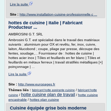
Lire la suite
Site :
http://www.installation-cuisine-professionnelle.c ...
hottes de cuisine | Italie | Fabricant
Producteur ...
AMBROSINI G.T. SRL
Ambrosini G.T. est spécialisé dans le travail des matériaux
suivants : aluminium pour OX et revêtu, fer, inox, cuivre,
laiton, Alucobond ; coupe, pliage par presse, découpe des
fentes, soudage,... Fournisseur de : hottes de cuisine |
hottes acier inox | Tôles et feuillards en fer blanc | Tôles et
feuillards en métaux ferreux | travail stratifiés métalliques [+]
poinçonnage | ...
Lire la suite
Site :
http://www.europages.fr
Thèmes liés :
/
fabricant hotte aspirante cuisine
fabricant hotte
hotte cuisine plan de travail
/
/
hotte cuisine
cuisine
encastrable
/
hottes plan cuisine
Cuisine équipée grise bois moderne