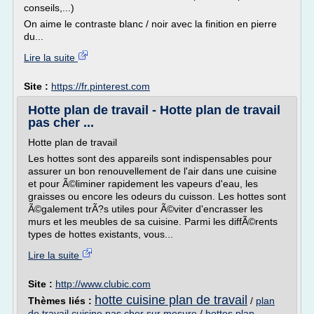
conseils,...)
On aime le contraste blanc / noir avec la finition en pierre
du...
Lire la suite
Site :
https://fr.pinterest.com
Hotte plan de travail - Hotte plan de travail
pas cher ...
Hotte plan de travail
Les hottes sont des appareils sont indispensables pour
assurer un bon renouvellement de l'air dans une cuisine
et pour Ã©liminer rapidement les vapeurs d'eau, les
graisses ou encore les odeurs du cuisson. Les hottes sont
Ã©galement trÃ?s utiles pour Ã©viter d'encrasser les
murs et les meubles de sa cuisine. Parmi les diffÃ©rents
types de hottes existants, vous...
Lire la suite
Site :
http://www.clubic.com
hotte cuisine plan de travail
Thèmes liés :
/
plan
de travail cuisine pas cher sur mesure
/
hottes plan