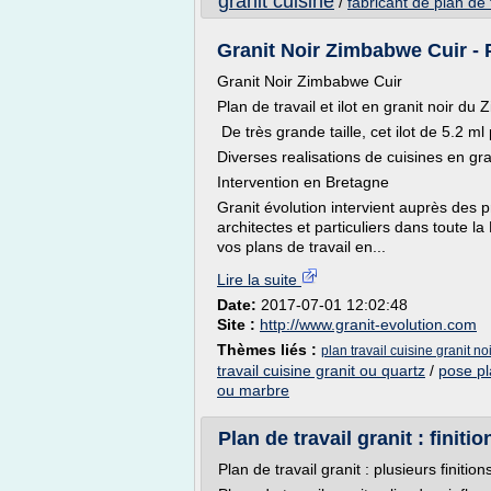
granit cuisine
/
fabricant de plan de 
Granit Noir Zimbabwe Cuir - Pl
Granit Noir Zimbabwe Cuir
Plan de travail et ilot en granit noir du
De très grande taille, cet ilot de 5.2 ml
Diverses realisations de cuisines en gr
Intervention en Bretagne
Granit évolution intervient auprès des p
architectes et particuliers dans toute l
vos plans de travail en...
Lire la suite
Date:
2017-07-01 12:02:48
Site :
http://www.granit-evolution.com
Thèmes liés :
plan travail cuisine granit n
travail cuisine granit ou quartz
/
pose pla
ou marbre
Plan de travail granit : finiti
Plan de travail granit : plusieurs finition