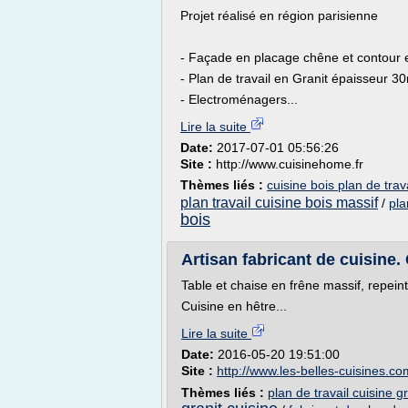
Projet réalisé en région parisienne
- Façade en placage chêne et contour 
- Plan de travail en Granit épaisseur 3
- Electroménagers...
Lire la suite
Date:
2017-07-01 05:56:26
Site :
http://www.cuisinehome.fr
Thèmes liés :
cuisine bois plan de trava
plan travail cuisine bois massif
/
pla
bois
Artisan fabricant de cuisine. 
Table et chaise en frêne massif, repein
Cuisine en hêtre...
Lire la suite
Date:
2016-05-20 19:51:00
Site :
http://www.les-belles-cuisines.co
Thèmes liés :
plan de travail cuisine gr