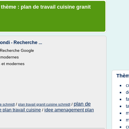
 thème : plan de travail cuisine granit
rrondi - Recherche ...
i - Recherche Google
t modernes
s et modernes
Thèm
c
d
f
plan de
/
/
ine schmidt
plan travail granit cuisine schmidt
t
 plan travail cuisine
idee amenagement plan
/
m
m
c