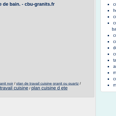
e de bain. - cbu-granits.fr
c
h
c
c
ba
c
c
d
c
t
a
m
c
anit noir
/
plan de travail cuisine granit ou quartz
/
m
travail cuisine
plan cuisine d ete
/