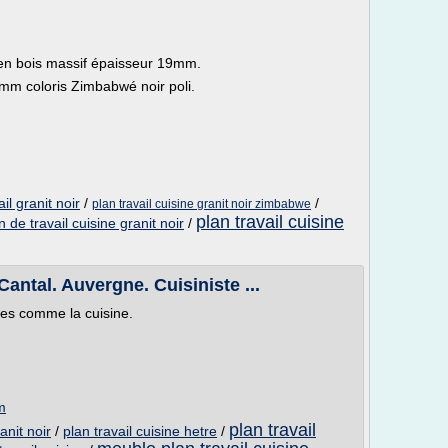
en bois massif épaisseur 19mm.
0mm coloris Zimbabwé noir poli.
il granit noir
/
/
plan travail cuisine granit noir zimbabwe
plan travail cuisine
n de travail cuisine granit noir
/
Cantal. Auvergne. Cuisiniste ...
tes comme la cuisine.
m
plan travail
anit noir
/
plan travail cuisine hetre
/