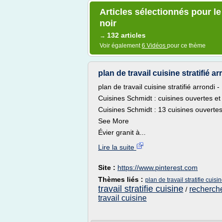
Articles sélectionnés pour le
noir
132 articles
→
Voir également
6 Vidéos
pour ce thème
plan de travail cuisine stratifié a
plan de travail cuisine stratifié arrond
Cuisines Schmidt : cuisines ouvertes e
Cuisines Schmidt : 13 cuisines ouverte
See More
Évier granit à...
Lire la suite
Site :
https://www.pinterest.com
Thèmes liés :
plan de travail stratifie cuis
travail stratifie cuisine
recherche
/
travail cuisine