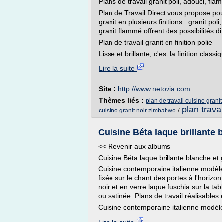
Plans de travail granit poli, adouci, fla
Plan de Travail Direct vous propose pour
granit en plusieurs finitions : granit pol
granit flammé offrent des possibilités di
Plan de travail granit en finition polie
Lisse et brillante, c'est la finition class
Lire la suite
Site :
http://www.netovia.com
Thèmes liés :
plan de travail cuisine granit
plan travai
/
cuisine granit noir zimbabwe
Cuisine Béta laque brillante b
<< Revenir aux albums
Cuisine Béta laque brillante blanche et 
Cuisine contemporaine italienne modèle
fixée sur le chant des portes à l'horizonta
noir et en verre laque fuschia sur la ta
ou satinée. Plans de travail réalisables
Cuisine contemporaine italienne modèle