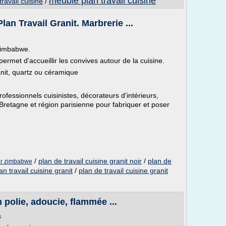
meuble plan travail cuisine
travail cuisine
/
an Travail Granit. Marbrerie ...
 Zimbabwe.
 permet d'accueillir les convives autour de la cuisine.
anit, quartz ou céramique
rofessionnels cuisinistes, décorateurs d'intérieurs,
a Bretagne et région parisienne pour fabriquer et poser
/
plan de travail cuisine granit noir
/
plan de
oir zimbabwe
n travail cuisine granit
/
plan de travail cuisine granit
on polie, adoucie, flammée ...
s