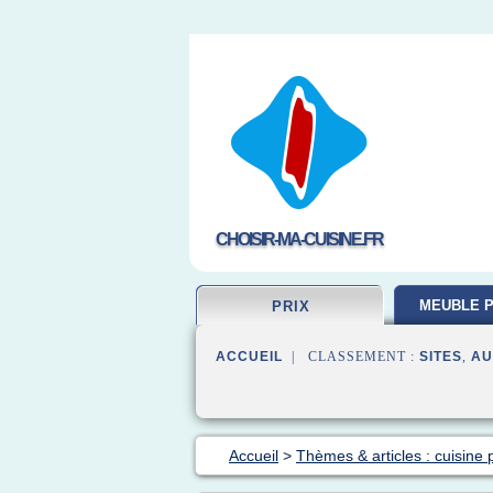
CHOISIR-MA-CUISINE.FR
MEUBLE P
PRIX
ACCUEIL
| CLASSEMENT :
SITES
,
AU
Accueil
>
Thèmes & articles : cuisine p