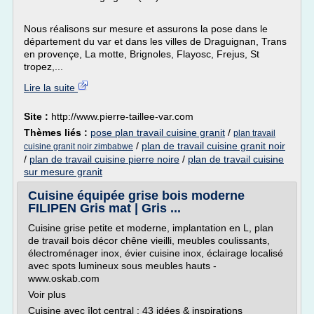
Nous réalisons sur mesure et assurons la pose dans le
département du var et dans les villes de Draguignan, Trans
en provençe, La motte, Brignoles, Flayosc, Frejus, St
tropez,...
Lire la suite
Site :
http://www.pierre-taillee-var.com
Thèmes liés :
pose plan travail cuisine granit
/
plan travail
/
plan de travail cuisine granit noir
cuisine granit noir zimbabwe
/
plan de travail cuisine pierre noire
/
plan de travail cuisine
sur mesure granit
Cuisine équipée grise bois moderne
FILIPEN Gris mat | Gris ...
Cuisine grise petite et moderne, implantation en L, plan
de travail bois décor chêne vieilli, meubles coulissants,
électroménager inox, évier cuisine inox, éclairage localisé
avec spots lumineux sous meubles hauts -
www.oskab.com
Voir plus
Cuisine avec îlot central : 43 idées & inspirations