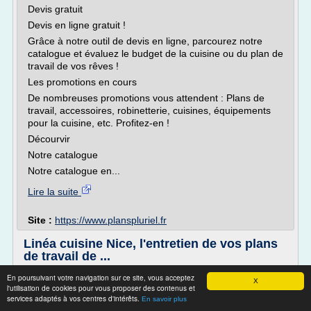
Devis gratuit
Devis en ligne gratuit !
Grâce à notre outil de devis en ligne, parcourez notre
catalogue et évaluez le budget de la cuisine ou du plan de
travail de vos rêves !
Les promotions en cours
De nombreuses promotions vous attendent : Plans de
travail, accessoires, robinetterie, cuisines, équipements
pour la cuisine, etc. Profitez-en !
Décourvir
Notre catalogue
Notre catalogue en...
Lire la suite
Site :
https://www.planspluriel.fr
Linéa cuisine Nice, l'entretien de vos plans
de travail de ...
Contact
En poursuivant votre navigation sur ce site, vous acceptez
X
l'utilisation de cookies pour vous proposer des contenus et
D'une manière générale, n'utilisez pas le premier produit
services adaptés à vos centres d'intérêts.
En savoir plus
venu en vous disant « ça fera l'affaire ! ». Certains produits