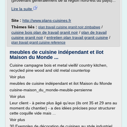
(provenant généralement de la région nord-est du pays)...
Lire la suite
Site :
http://www.plans-cuisines.fr
Thèmes liés :
/
plan travail cuisine granit noir zimbabwe
cuisine bois plan de travail granit noir
/
plan de travail
cuisine granit noir
/
entretien plan travail granit cuisine
/
plan travail granit cuisine reference
meubles de cuisine indépendant et ilot
Maison du Monde ...
Cuisine campagne bois et metal vieilli/ country kitchen,
recycled pine wood and old metal countertop
Voir plus
meubles de cuisine indépendant et ilot Maison du Monde
cuisine-maison_du_monde-meuble-persienne
Voir plus
Leur client - à peine plus âgé qu'eux (ils ont 35 et 29 ans au
moment du chantier) - a des idées précises pour structurer
cette coquille vide mais ...
Voir plus
30 Exemples de décoration de cuisines au style industriel