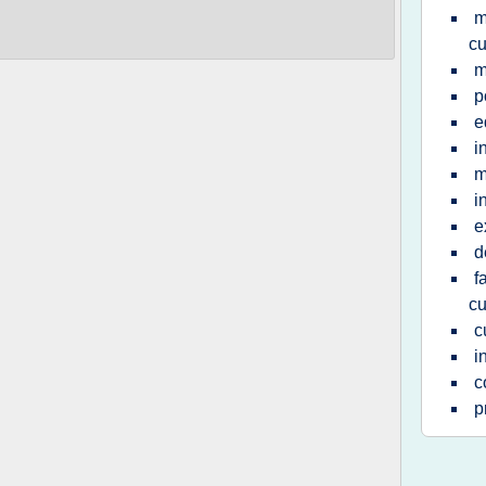
m
cu
m
p
e
i
m
i
e
d
f
cu
c
i
c
p