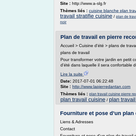
Site :
http://www.a-slg.fr
Thèmes liés :
cuisine blanche plan trav
travail stratifie cuisine
/
plan de trav
noir
Plan de travail en pierre reco
Accueil > Cuisine d'été > plans de travai
plans de travail
Pour transformer votre jardin en petit c
d'été dans laquelle il sera confortable de
Lire la suite
Date:
2017-07-01 06:22:48
Site :
http://www.lapierredantan.com
Thèmes liés :
plan travail cuisine pierre r
plan travail cuisine
plan travail
/
Fourniture et pose d’un plan d
Liens & Adresses
Contact
Fourniture et pose d'un plan de travail