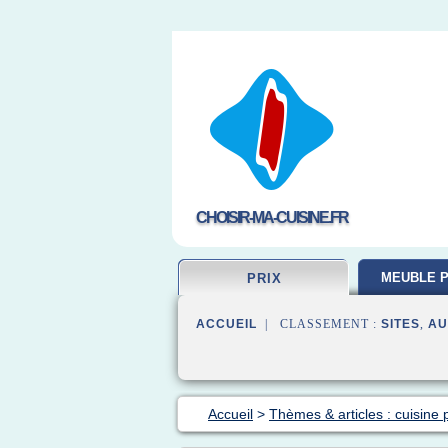
CHOISIR-MA-CUISINE.FR
MEUBLE P
PRIX
ACCUEIL
| CLASSEMENT :
SITES
,
AU
Accueil
>
Thèmes & articles : cuisine p