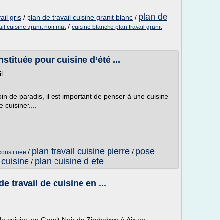
plan de
ail gris
/
plan de travail cuisine granit blanc
/
/
ail cuisine granit noir mat
cuisine blanche plan travail granit
nstituée pour cuisine d’été ...
l
oin de paradis, il est important de penser à une cuisine
 cuisiner....
plan travail cuisine pierre
pose
/
/
econstituee
 cuisine
plan cuisine d ete
/
e travail de cuisine en ...
 de cuisine en Granit Noir du Zimbabwe à Aix en