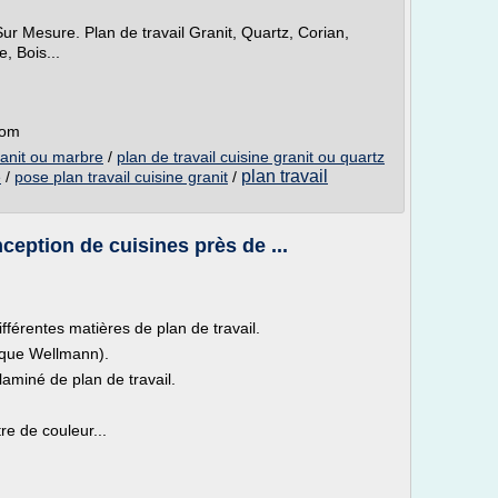
 Sur Mesure. Plan de travail Granit, Quartz, Corian,
, Bois...
com
granit ou marbre
/
plan de travail cuisine granit ou quartz
plan travail
e
/
pose plan travail cuisine granit
/
nception de cuisines près de ...
férentes matières de plan de travail.
arque Wellmann).
laminé de plan de travail.
e de couleur...