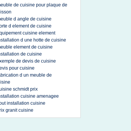
euble de cuisine pour plaque de
isson
euble d angle de cuisine
orte d element de cuisine
quipement cuisine element
nstallation d une hotte de cuisine
euble element de cuisine
nstallation de cuisine
xemple de devis de cuisine
evis pour cuisine
abrication d un meuble de
isine
uisine schmidt prix
nstallation cuisine amenagee
out installation cuisine
rix granit cuisine