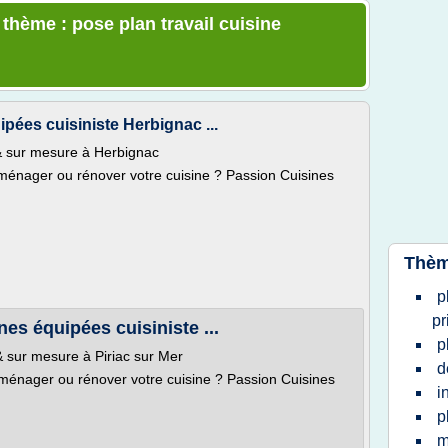
 thème : pose plan travail cuisine
pées cuisiniste Herbignac ...
 & sur mesure à Herbignac
ménager ou rénover votre cuisine ? Passion Cuisines
Thèm
p
pr
nes équipées cuisiniste ...
p
& sur mesure à Piriac sur Mer
d
aménager ou rénover votre cuisine ? Passion Cuisines
i
p
m