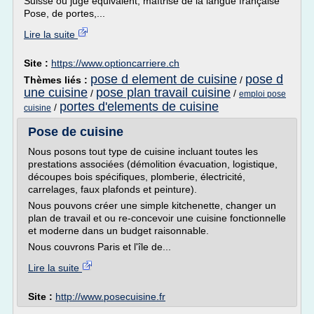
Suisse ou jugé équivalent, maîtrise de la langue française
Pose, de portes,...
Lire la suite
Site :
https://www.optioncarriere.ch
pose d element de cuisine
pose d
Thèmes liés :
/
une cuisine
pose plan travail cuisine
/
/
emploi pose
portes d'elements de cuisine
/
cuisine
Pose de cuisine
Nous posons tout type de cuisine incluant toutes les
prestations associées (démolition évacuation, logistique,
découpes bois spécifiques, plomberie, électricité,
carrelages, faux plafonds et peinture).
Nous pouvons créer une simple kitchenette, changer un
plan de travail et ou re-concevoir une cuisine fonctionnelle
et moderne dans un budget raisonnable.
Nous couvrons Paris et l'île de...
Lire la suite
Site :
http://www.posecuisine.fr