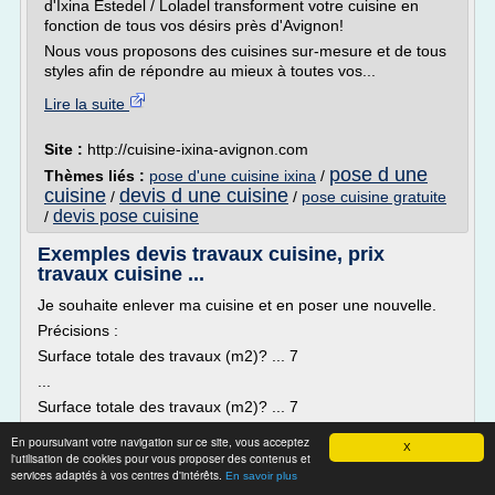
d'Ixina Estedel / Loladel transforment votre cuisine en
fonction de tous vos désirs près d'Avignon!
Nous vous proposons des cuisines sur-mesure et de tous
styles afin de répondre au mieux à toutes vos...
Lire la suite
Site :
http://cuisine-ixina-avignon.com
pose d une
Thèmes liés :
pose d'une cuisine ixina
/
cuisine
devis d une cuisine
/
/
pose cuisine gratuite
devis pose cuisine
/
Exemples devis travaux cuisine, prix
travaux cuisine ...
Je souhaite enlever ma cuisine et en poser une nouvelle.
Précisions :
Surface totale des travaux (m2)? ... 7
...
Surface totale des travaux (m2)? ... 7
La demande comprend ... La pose seulement (pas la
En poursuivant votre navigation sur ce site, vous acceptez
X
fourniture des matériaux)
l'utilisation de cookies pour vous proposer des contenus et
services adaptés à vos centres d'intérêts.
Entreprises intéressées par ce projet :
En savoir plus