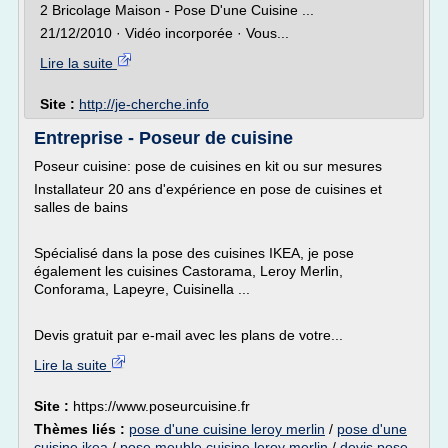
2 Bricolage Maison - Pose D'une Cuisine ...
21/12/2010 · Vidéo incorporée · Vous...
Lire la suite
Site :
http://je-cherche.info
Entreprise - Poseur de cuisine
Poseur cuisine: pose de cuisines en kit ou sur mesures
Installateur 20 ans d'expérience en pose de cuisines et
salles de bains
Spécialisé dans la pose des cuisines IKEA, je pose
également les cuisines Castorama, Leroy Merlin,
Conforama, Lapeyre, Cuisinella ...
Devis gratuit par e-mail avec les plans de votre...
Lire la suite
Site :
https://www.poseurcuisine.fr
Thèmes liés :
pose d'une cuisine leroy merlin
/
pose d'une
cuisine ikea
/
pose meuble cuisine leroy merlin
/
devis pose