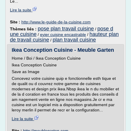
Le...
Lire la suite
Site :
http://www.le-guide-de-la-cuisine.com
pose plan travail cuisine
pose d
Thèmes liés :
/
une cuisine
hauteur plan
/
evier cuisine encastrable
/
de travail cuisine
plan travail cuisine
/
Ikea Conception Cuisine - Meuble Garten
Home / Boi / Ikea Conception Cuisine
Ikea Conception Cuisine
Save as Image
Concevez votre cuisine quip e fonctionnelle esth tique et
de qualit ou d couvrez notre gamme de cuisines
modernes et design prix ikea.Nbsp ikea le n du mobilier et
de la d coration en france tous les produits des conseils d
am nagement vente en ligne nos magasins.Je cr e ma
cuisine est un logiciel mis a disposition gratuitement par
leroy merlin il permet de recr er la configuration...
Lire la suite
Site :
http://meublegarten.com