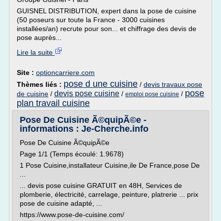
GUISNEL DISTRIBUTION, expert dans la pose de cuisine
(50 poseurs sur toute la France - 3000 cuisines
installées/an) recrute pour son... et chiffrage des devis de
pose auprès...
Lire la suite
Site :
optioncarriere.com
pose d une cuisine
Thèmes liés :
/
devis travaux pose
pose
devis pose cuisine
de cuisine
/
/
/
emploi pose cuisine
plan travail cuisine
Pose De Cuisine Ã©quipÃ©e -
informations : Je-Cherche.info
Pose De Cuisine Ã©quipÃ©e
Page 1/1 (Temps écoulé: 1.9678)
1 Pose Cuisine,installateur Cuisine,ile De France,pose De
...
... devis pose cuisine GRATUIT en 48H, Services de
plomberie, électricité, carrelage, peinture, platrerie ... prix
pose de cuisine adapté, ...
https://www.pose-de-cuisine.com/