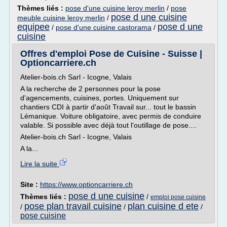
Thèmes liés :
pose d'une cuisine leroy merlin
/
pose
pose d une cuisine
meuble cuisine leroy merlin
/
equipee
pose d une
/
pose d'une cuisine castorama
/
cuisine
Offres d'emploi Pose de Cuisine - Suisse |
Optioncarriere.ch
Atelier-bois.ch Sarl - Icogne, Valais
A la recherche de 2 personnes pour la pose
d'agencements, cuisines, portes. Uniquement sur
chantiers CDI à partir d'août Travail sur... tout le bassin
Lémanique. Voiture obligatoire, avec permis de conduire
valable. Si possible avec déjà tout l'outillage de pose....
Atelier-bois.ch Sarl - Icogne, Valais
A la...
Lire la suite
Site :
https://www.optioncarriere.ch
pose d une cuisine
Thèmes liés :
/
emploi pose cuisine
pose plan travail cuisine
plan cuisine d ete
/
/
/
pose cuisine