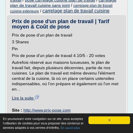
travail
/
pose carrelage cuisine plan de travail
/
carrelage
plan de travail cuisine sans joint
/
carrelage plan de travail
carrelage plan de travail cuisine
/
cuisine exterieure
Prix de pose d'un plan de travail | Tarif
moyen & Coût de pose
Prix de pose d'un plan de travail
3 Shares
Pin
Prix de pose d'un plan de travail 4.10/5 - 20 votes
Autrefois réservé aux maisons luxueuses, le plan de
travail fait, depuis plusieurs décennies, partie de nos
cuisines. Le plan de travail est même devenu l'élément
central de la cuisine, là où on place certains ustensiles
indispensables, où l'on prépare et également où l'on met
en...
Lire la suite
Site :
http://www.prix-pose.com
En poursuivant votre navigation sur ce site, vous acceptez
Plan de travail pour cuisine, matériaux
X
l'utilisation de cookies pour vous proposer des contenus et
cuisine | Maison ...
services adaptés à vos centres d'intérêts.
En savoir plus