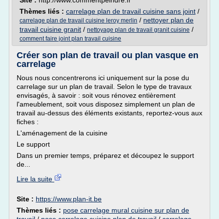
Site :
http://www.commentpeindre.fr
Thèmes liés :
carrelage plan de travail cuisine sans joint
/
/
nettoyer plan de
carrelage plan de travail cuisine leroy merlin
travail cuisine granit
/
/
nettoyage plan de travail granit cuisine
comment faire joint plan travail cuisine
Créer son plan de travail ou plan vasque en
carrelage
Nous nous concentrerons ici uniquement sur la pose du
carrelage sur un plan de travail. Selon le type de travaux
envisagés, à savoir : soit vous rénovez entièrement
l'ameublement, soit vous disposez simplement un plan de
travail au-dessus des éléments existants, reportez-vous aux
fiches :
L'aménagement de la cuisine
Le support
Dans un premier temps, préparez et découpez le support
de...
Lire la suite
Site :
https://www.plan-it.be
Thèmes liés :
pose carrelage mural cuisine sur plan de