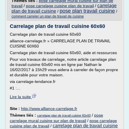
Thèmes liés :
pose carrelage mural cuisine sur plan de
carrelage
travail
/
pose carrelage cuisine plan de travail
/
pose plan travail cuisine
plan de travail cuisine
/
/
comment carreler un plan de travail de cuisine
Carrelage plan de travail cuisine 60x60
Carrelage plan de travail cuisine 60x60
alliance-carrelage.fr » CARRELAGE PLAN DE TRAVAIL
CUISINE 60X60
Carrelage plan de travail cuisine 60x60, aide et ressources
Pour vos travaux de carrelage, notre article carrelage plan
de travail cuisine 60x60 mis en ligne par Nathan le
16/02/2017 à 15h29 vous aidera à carreler de façon propre
et durable pour votre maison.
via carrelage-tendance.fr
#1 :...
Lire la suite
Site :
http://www.alliance-carrelage.fr
Thèmes liés :
/
pose
carrelage plan de travail cuisine 60x60
carrelage mural cuisine sur plan de travail
/
pose carrelage
carrelage plan de travail cuisine
cuisine plan de travail
/