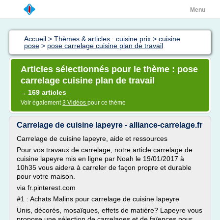
Menu
Accueil
>
Thèmes & articles : cuisine prix
>
cuisine
pose
>
pose carrelage cuisine plan de travail
Articles sélectionnés pour le thème : pose
carrelage cuisine plan de travail
169 articles
→
Voir également
3 Vidéos
pour ce thème
Carrelage de cuisine lapeyre - alliance-carrelage.fr
Carrelage de cuisine lapeyre, aide et ressources
Pour vos travaux de carrelage, notre article carrelage de
cuisine lapeyre mis en ligne par Noah le 19/01/2017 à
10h35 vous aidera à carreler de façon propre et durable
pour votre maison.
via fr.pinterest.com
#1 : Achats Malins pour carrelage de cuisine lapeyre
Unis, décorés, mosaïques, effets de matière? Lapeyre vous
propose une sélection de carrelages et de faïences pour