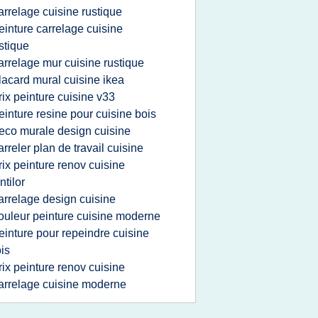
arrelage cuisine rustique
einture carrelage cuisine
stique
arrelage mur cuisine rustique
lacard mural cuisine ikea
rix peinture cuisine v33
einture resine pour cuisine bois
eco murale design cuisine
arreler plan de travail cuisine
rix peinture renov cuisine
ntilor
arrelage design cuisine
ouleur peinture cuisine moderne
einture pour repeindre cuisine
is
rix peinture renov cuisine
arrelage cuisine moderne