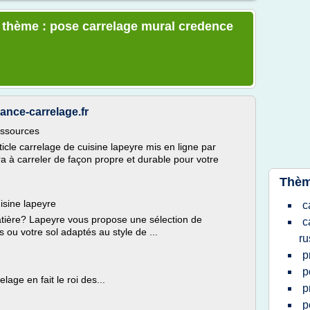
e thème : pose carrelage mural credence
iance-carrelage.fr
essources
icle carrelage de cuisine lapeyre mis en ligne par
 à carreler de façon propre et durable pour votre
Thèm
isine lapeyre
c
atière? Lapeyre vous propose une sélection de
c
 ou votre sol adaptés au style de ...
ru
p
p
lage en fait le roi des...
p
p