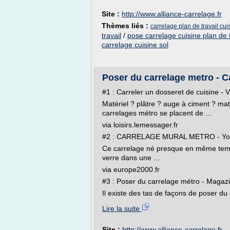
Site :
http://www.alliance-carrelage.fr
Thèmes liés :
carrelage plan de travail cui
travail
/
pose carrelage cuisine plan de t
carrelage cuisine sol
Poser du carrelage metro - Ca
#1 : Carreler un dosseret de cuisine -
Matériel ? plâtre ? auge à ciment ? maté
carrelages métro se placent de ...
via loisirs.lemessager.fr
#2 : CARRELAGE MURAL METRO - Yo
Ce carrelage né presque en même temps 
verre dans une ...
via europe2000.fr
#3 : Poser du carrelage métro - Magaz
Il existe des tas de façons de poser du 
Lire la suite
Site :
http://www.alliance-carrelage.fr