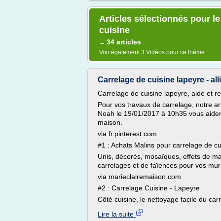
Articles sélectionnés pour l
cuisine
34 articles
→
Voir également
3 Vidéos
pour ce thème
Carrelage de cuisine lapeyre - all
Carrelage de cuisine lapeyre, aide et r
Pour vos travaux de carrelage, notre art
Noah le 19/01/2017 à 10h35 vous aidera
maison.
via fr.pinterest.com
#1 : Achats Malins pour carrelage de cu
Unis, décorés, mosaïques, effets de m
carrelages et de faïences pour vos murs
via marieclairemaison.com
#2 : Carrelage Cuisine - Lapeyre
Côté cuisine, le nettoyage facile du carre
Lire la suite