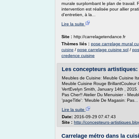
murale surplombant le plan de travail. P
intervention est réalisée pour allier prati
d'entretien, à la...
Lire la suite
Site :
http://carrelagetendance.fr
Thèmes liés :
pose carrelage mural cui
/
pose carrelage cuisine sol
/
pos
cuisine
credence cuisine
Les concepteurs artistiques: 
Meubles de Cuisine: Meuble Cuisine Ita
Meuble Cuisine Rouge BrillantCouleur 
VertEvelyn Smith, January 14th , 2015.
Pas Cher!! Atelier Du Menuisier - Meubl
'pageTitle': 'Meuble De Magasin: Pas...
Lire la suite
Date:
2016-09-29 07:47:43
Site :
http://concepteurs-artistiques.bl
Carrelage métro dans la cuisi