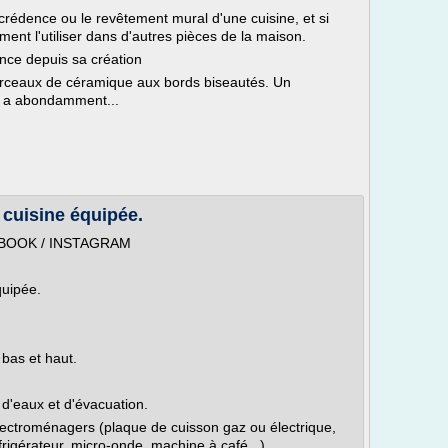
a crédence ou le revêtement mural d'une cuisine, et si
nt l'utiliser dans d'autres pièces de la maison.
nce depuis sa création
orceaux de céramique aux bords biseautés. Un
en a abondamment...
cuisine équipée.
CEBOOK / INSTAGRAM
quipée.
 bas et haut.
 d'eaux et d'évacuation.
lectroménagers (plaque de cuisson gaz ou électrique,
réfrigérateur, micro-onde, machine à café...).