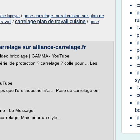
c
p
/
pose carrelage mural cuisine sur plan de
sine lapeyre
ru
carrelage plan de travail cuisine
ravail
/
/
pose
c
p
p
rrelage sur alliance-carrelage.fr
p
 Vidéo bricolage | GAMMA - YouTube
d
riel de protection ? carrelage ? colle pour ... Les
c
p
sy
uTube
c
que l'ère industriel n'a ... Pose de carrelage en
c
p
bo
ine - Le Messager
carrelage. Mais pour un style...
p
c