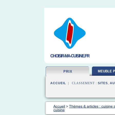
CHOISIR-MA-CUISINE.FR
MEUBLE P
PRIX
ACCUEIL
| CLASSEMENT :
SITES
,
AU
Accueil
>
Thèmes & articles : cuisine p
cuisine