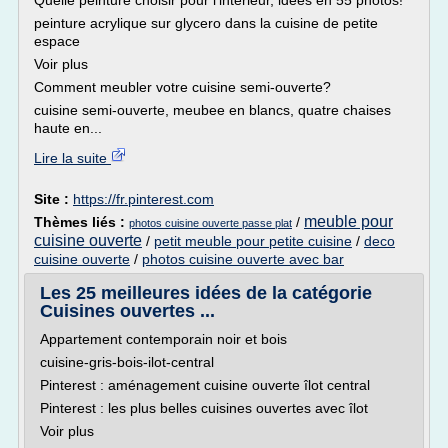
Quelle peinture choisir pour l'intérieur, idées en 55 photos!
peinture acrylique sur glycero dans la cuisine de petite
espace
Voir plus
Comment meubler votre cuisine semi-ouverte?
cuisine semi-ouverte, meubee en blancs, quatre chaises
haute en...
Lire la suite
Site :
https://fr.pinterest.com
meuble pour
Thèmes liés :
/
photos cuisine ouverte passe plat
cuisine ouverte
/
petit meuble pour petite cuisine
/
deco
cuisine ouverte
/
photos cuisine ouverte avec bar
Les 25 meilleures idées de la catégorie
Cuisines ouvertes ...
Appartement contemporain noir et bois
cuisine-gris-bois-ilot-central
Pinterest : aménagement cuisine ouverte îlot central
Pinterest : les plus belles cuisines ouvertes avec îlot
Voir plus