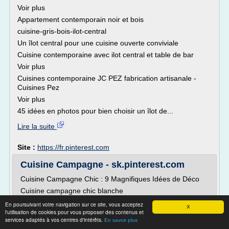
Voir plus
Appartement contemporain noir et bois
cuisine-gris-bois-ilot-central
Un îlot central pour une cuisine ouverte conviviale
Cuisine contemporaine avec ilot central et table de bar
Voir plus
Cuisines contemporaine JC PEZ fabrication artisanale -
Cuisines Pez
Voir plus
45 idées en photos pour bien choisir un îlot de...
Lire la suite
Site :
https://fr.pinterest.com
Cuisine Campagne - sk.pinterest.com
Cuisine Campagne Chic : 9 Magnifiques Idées de Déco
Cuisine campagne chic blanche
http://www.homelisty.com/cuisine-campagne-chic/
En poursuivant votre navigation sur ce site, vous acceptez
X
Une belle cuisine, alliance parfaite de lumière et de
l'utilisation de cookies pour vous proposer des contenus et
services adaptés à vos centres d'intérêts.
modernité avec la verrière en métal, et de beauté
En savoir plus