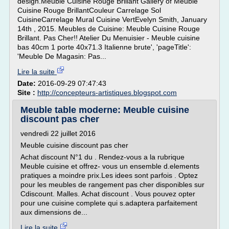
design.Meuble Cuisine Rouge Brillant Gallery of Meuble
Cuisine Rouge BrillantCouleur Carrelage Sol
CuisineCarrelage Mural Cuisine VertEvelyn Smith, January
14th , 2015. Meubles de Cuisine: Meuble Cuisine Rouge
Brillant. Pas Cher!! Atelier Du Menuisier - Meuble cuisine
bas 40cm 1 porte 40x71.3 Italienne brute', 'pageTitle':
'Meuble De Magasin: Pas...
Lire la suite
Date:
2016-09-29 07:47:43
Site :
http://concepteurs-artistiques.blogspot.com
Meuble table moderne: Meuble cuisine
discount pas cher
vendredi 22 juillet 2016
Meuble cuisine discount pas cher
Achat discount N°1 du . Rendez-vous a la rubrique
Meuble cuisine et offrez- vous un ensemble d.elements
pratiques a moindre prix.Les idees sont parfois . Optez
pour les meubles de rangement pas cher disponibles sur
Cdiscount. Malles. Achat discount . Vous pouvez opter
pour une cuisine complete qui s.adaptera parfaitement
aux dimensions de...
Lire la suite