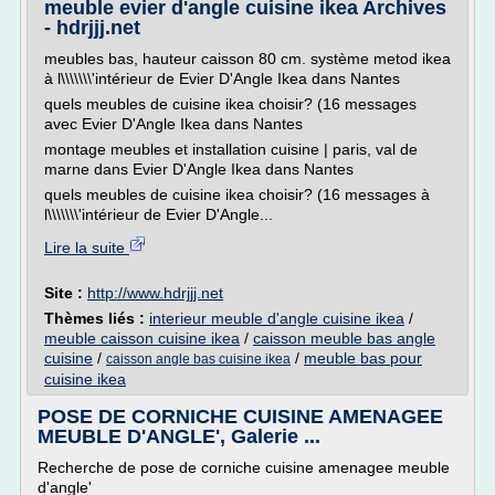
meuble evier d'angle cuisine ikea Archives
- hdrjjj.net
meubles bas, hauteur caisson 80 cm. système metod ikea
à l\\\\\\\'intérieur de Evier D'Angle Ikea dans Nantes
quels meubles de cuisine ikea choisir? (16 messages
avec Evier D'Angle Ikea dans Nantes
montage meubles et installation cuisine | paris, val de
marne dans Evier D'Angle Ikea dans Nantes
quels meubles de cuisine ikea choisir? (16 messages à
l\\\\\\\'intérieur de Evier D'Angle...
Lire la suite
Site :
http://www.hdrjjj.net
Thèmes liés :
interieur meuble d'angle cuisine ikea
/
meuble caisson cuisine ikea
/
caisson meuble bas angle
cuisine
/
/
meuble bas pour
caisson angle bas cuisine ikea
cuisine ikea
POSE DE CORNICHE CUISINE AMENAGEE
MEUBLE D'ANGLE', Galerie ...
Recherche de pose de corniche cuisine amenagee meuble
d'angle'