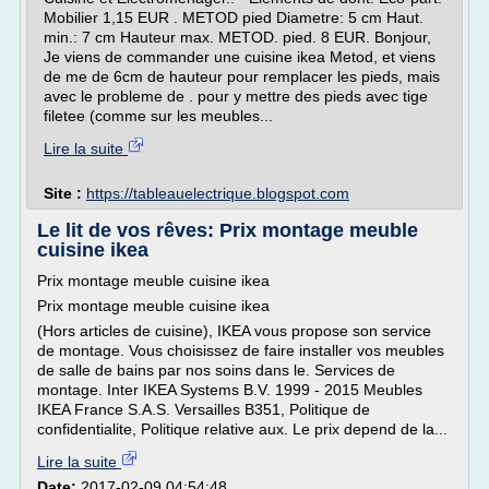
Mobilier 1,15 EUR . METOD pied Diametre: 5 cm Haut.
min.: 7 cm Hauteur max. METOD. pied. 8 EUR. Bonjour,
Je viens de commander une cuisine ikea Metod, et viens
de me de 6cm de hauteur pour remplacer les pieds, mais
avec le probleme de . pour y mettre des pieds avec tige
filetee (comme sur les meubles...
Lire la suite
Site :
https://tableauelectrique.blogspot.com
Le lit de vos rêves: Prix montage meuble
cuisine ikea
Prix montage meuble cuisine ikea
Prix montage meuble cuisine ikea
(Hors articles de cuisine), IKEA vous propose son service
de montage. Vous choisissez de faire installer vos meubles
de salle de bains par nos soins dans le. Services de
montage. Inter IKEA Systems B.V. 1999 - 2015 Meubles
IKEA France S.A.S. Versailles B351, Politique de
confidentialite, Politique relative aux. Le prix depend de la...
Lire la suite
Date:
2017-02-09 04:54:48