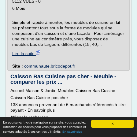
5112 VUES - 0
6 Mois
Simple et rapide à monter, les meubles de cuisine en kit
se présentent tous sous la forme de modules qui se
composent d'un caisson et d'une façade . Pour aménager
une cuisine au centimètre près, vous disposez de
meubles bas de largeurs différentes (15, 40,...
Lire la suite
Site :
communaute.bricodepot.fr
Caisson Bas Cuisine pas cher - Meuble -
comparer les prix ...
Accueil Maison & Jardin Meubles Caisson Bas Cuisine
Caisson Bas Cuisine pas cher
138 annonces provenant de 6 marchands référencés à titre
payant - En savoir plus
Affiner la recherche
En poursuivant votre navigation sur ce site, vous acceptez
30 EUR - 50 EUR (10)
X
l'utilisation de cookies pour vous proposer des contenus et
50 EUR - 90 EUR (92)
services adaptés à vos centres d'intérêts.
En savoir plus