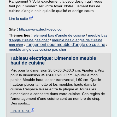
Rangement ? Voilà exactement la deco design qu'il vous
faut pour moderniser votre foyer. Notre Element bas de
cuisine d'angle noir, qui allie qualité et design saura...
Lire la suite
Site :
https://www.declikdeco.com
Thèmes liés :
element bas d'angle de cuisine
/
meuble bas
d'angle cuisine pas cher
/
meuble bas d angle de cuisine
rangement pour meuble d'angle de cuisine
pas cher
/
/
meuble angle bas cuisine pas cher
Tableau electrique: Dimension meuble
haut de cuisine
Prix pour la dimension 28.0x60.0x63.0 cm. Ajouter a Prix
pour la dimension 35.0x60.0x35.0 cm. Ajouter a mon
panier. Meuble haut, decor transversal, l.60 cm. Quelle
hauteur placer la hotte et les meubles hauts dans la
cuisine L'espace laisse entre la plaque et Toutes les
dimensions a connaitre dans votre cuisine. Ces regles de
l'amenagement d'une cuisine sont au nombre de cinq.
Des spots...
Lire la suite