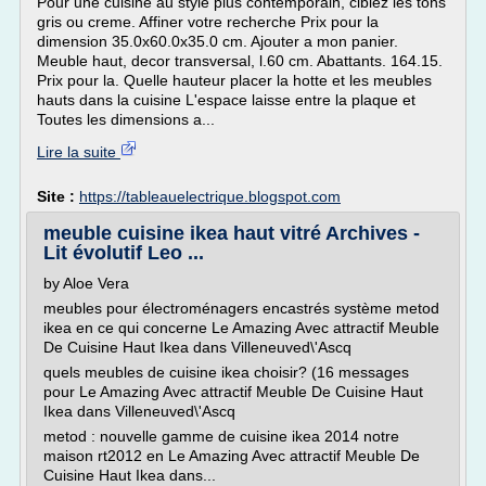
Pour une cuisine au style plus contemporain, ciblez les tons
gris ou creme. Affiner votre recherche Prix pour la
dimension 35.0x60.0x35.0 cm. Ajouter a mon panier.
Meuble haut, decor transversal, l.60 cm. Abattants. 164.15.
Prix pour la. Quelle hauteur placer la hotte et les meubles
hauts dans la cuisine L'espace laisse entre la plaque et
Toutes les dimensions a...
Lire la suite
Site :
https://tableauelectrique.blogspot.com
meuble cuisine ikea haut vitré Archives -
Lit évolutif Leo ...
by Aloe Vera
meubles pour électroménagers encastrés système metod
ikea en ce qui concerne Le Amazing Avec attractif Meuble
De Cuisine Haut Ikea dans Villeneuved\'Ascq
quels meubles de cuisine ikea choisir? (16 messages
pour Le Amazing Avec attractif Meuble De Cuisine Haut
Ikea dans Villeneuved\'Ascq
metod : nouvelle gamme de cuisine ikea 2014 notre
maison rt2012 en Le Amazing Avec attractif Meuble De
Cuisine Haut Ikea dans...