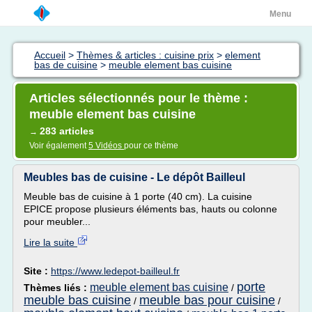
Menu
Accueil
>
Thèmes & articles : cuisine prix
>
element
bas de cuisine
>
meuble element bas cuisine
Articles sélectionnés pour le thème :
meuble element bas cuisine
283 articles
→
Voir également
5 Vidéos
pour ce thème
Meubles bas de cuisine - Le dépôt Bailleul
Meuble bas de cuisine à 1 porte (40 cm). La cuisine
EPICE propose plusieurs éléments bas, hauts ou colonne
pour meubler...
Lire la suite
Site :
https://www.ledepot-bailleul.fr
porte
meuble element bas cuisine
Thèmes liés :
/
meuble bas cuisine
meuble bas pour cuisine
/
/