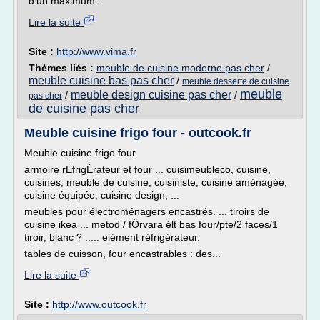
d'un maximum...
Lire la suite
Site :
http://www.vima.fr
Thèmes liés :
meuble de cuisine moderne pas cher
/
meuble cuisine bas pas cher
/
meuble desserte de cuisine
meuble
meuble design cuisine pas cher
/
/
pas cher
de cuisine pas cher
Meuble cuisine frigo four - outcook.fr
Meuble cuisine frigo four
armoire rÉfrigÉrateur et four ... cuisimeubleco, cuisine,
cuisines, meuble de cuisine, cuisiniste, cuisine aménagée,
cuisine équipée, cuisine design, ...
meubles pour électroménagers encastrés. ... tiroirs de
cuisine ikea ... metod / fÖrvara élt bas four/pte/2 faces/1
tiroir, blanc ? ..... elément réfrigérateur.
tables de cuisson, four encastrables : des...
Lire la suite
Site :
http://www.outcook.fr