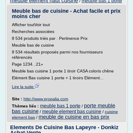
meuble element haut cuisine
meuble bas 1 porte
/
Meuble bas de cuisine - Achat facile et prix
moins cher
Afficher toutVoir tout
Recherches associées
8 534 produits triés par : Pertinence Prix
Meuble bas de cuisine
8 534 résultats proposés parmi nos fournisseurs
référencés
Page 1234...21»
Meuble bas cuisine 1 porte 1 tiroir CASA coloris chêne
Elément Bas cuisine 1 porte + 1 tiroirs Elément...
Lire la suite
Site :
http://www.propalia.com
porte meuble
meuble bas 1 porte
Thèmes liés :
/
bas cuisine
meuble element bas cuisine
/
/
cuisine
meuble de cuisine en bas prix
element bas
/
Elements De Cuisine Bas Lapeyre - Donkiz
Achat-Vente