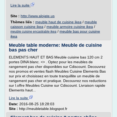
Lire la suite
Site :
http://www.alojate.us
Thèmes liés :
meuble haut de cuisine ikea
/
meuble
caisson cuisine ikea
/
meuble armoire cuisine ikea
/
/
meuble bas pour cuisine
meuble cuisine encastrable ikea
ikea
Meuble table moderne: Meuble de cuisine
bas pas cher
ELEMENTS HAUT ET BAS Meuble cuisine bas 120 cm 2
portes DINA blanc. <> . Optez pour les meubles de
rangement pas cher disponibles sur Cdiscount. Decouvrez
nos promos et ventes flash Meubles Cuisine Elements Bas
sur prix et choisissez en toute tranquillite un meuble de
rangement pas cher et pratique. Decouvrez nos reductions
sur l.offre Meubles Cuisine sur Cdiscount. Livraison rapide
Elements haut...
Lire la suite
Date:
2016-08-25 18:28:03
Site :
http://meubletable.blogspot.fr