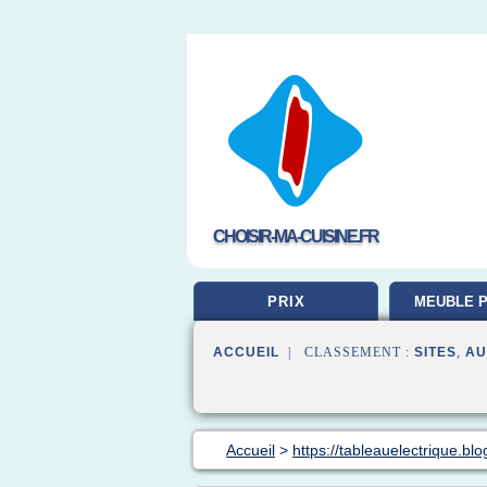
CHOISIR-MA-CUISINE.FR
PRIX
MEUBLE P
ACCUEIL
| CLASSEMENT :
SITES
,
AU
Accueil
>
https://tableauelectrique.bl