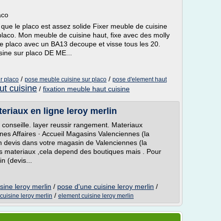
aco
 que le placo est assez solide Fixer meuble de cuisine
placo. Mon meuble de cuisine haut, fixe avec des molly
e placo avec un BA13 decoupe et visse tous les 20.
sine sur placo DE ME...
/
/
r placo
pose meuble cuisine sur placo
pose d'element haut
t cuisine
/
fixation meuble haut cuisine
eriaux en ligne leroy merlin
conseille. layer reussir rangement. Materiaux
es Affaires · Accueil Magasins Valenciennes (la
n devis dans votre magasin de Valenciennes (la
vis materiaux ,cela depend des boutiques mais . Pour
in (devis...
sine leroy merlin
/
pose d'une cuisine leroy merlin
/
/
 cuisine leroy merlin
element cuisine leroy merlin