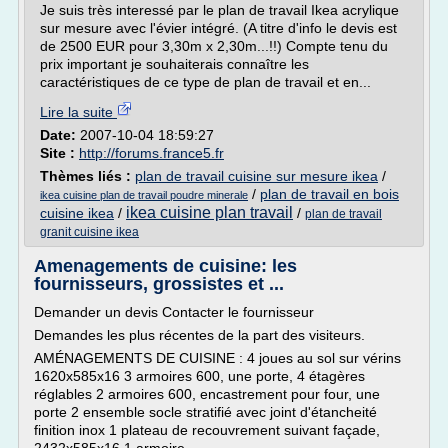
Je suis très interessé par le plan de travail Ikea acrylique
sur mesure avec l'évier intégré. (A titre d'info le devis est
de 2500 EUR pour 3,30m x 2,30m...!!) Compte tenu du
prix important je souhaiterais connaître les
caractéristiques de ce type de plan de travail et en...
Lire la suite
Date:
2007-10-04 18:59:27
Site :
http://forums.france5.fr
Thèmes liés :
plan de travail cuisine sur mesure ikea
/
/
plan de travail en bois
ikea cuisine plan de travail poudre minerale
ikea cuisine plan travail
cuisine ikea
/
/
plan de travail
granit cuisine ikea
Amenagements de cuisine: les
fournisseurs, grossistes et ...
Demander un devis Contacter le fournisseur
Demandes les plus récentes de la part des visiteurs.
AMÉNAGEMENTS DE CUISINE : 4 joues au sol sur vérins
1620x585x16 3 armoires 600, une porte, 4 étagères
réglables 2 armoires 600, encastrement pour four, une
porte 2 ensemble socle stratifié avec joint d'étancheité
finition inox 1 plateau de recouvrement suivant façade,