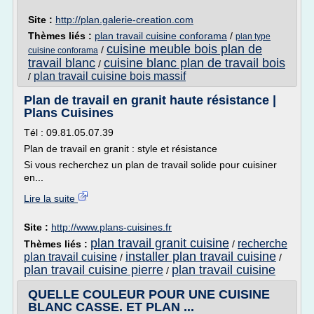
Site :
http://plan.galerie-creation.com
Thèmes liés :
plan travail cuisine conforama
/
plan type
cuisine meuble bois plan de
/
cuisine conforama
travail blanc
cuisine blanc plan de travail bois
/
plan travail cuisine bois massif
/
Plan de travail en granit haute résistance |
Plans Cuisines
Tél : 09.81.05.07.39
Plan de travail en granit : style et résistance
Si vous recherchez un plan de travail solide pour cuisiner
en...
Lire la suite
Site :
http://www.plans-cuisines.fr
plan travail granit cuisine
recherche
Thèmes liés :
/
installer plan travail cuisine
plan travail cuisine
/
/
plan travail cuisine pierre
plan travail cuisine
/
QUELLE COULEUR POUR UNE CUISINE
BLANC CASSE. ET PLAN ...