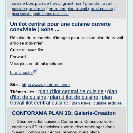
cuisine bois plan de travail granit noir
/
plan de travail
cuisine granit noir
/
entretien plan travail granit cuisine
/
plan travail granit cuisine reference
Un îlot central pour une cuisine ouverte
conviviale | Sons ...
Résultat de recherche d'images pour "cuisine plan de travail
ardoise industriel"
Cuisine : avec îlot
Forward
Voici plus en détail quelques...
Lire la suite
Site :
https://www.pinterest.com
plan d'ilot central de cuisine
plan
Thèmes liés :
/
d'ilot de cuisine
plan d ilot de cuisine
plan
/
/
travail ilot central cuisine
/
plan travail cuisine ardoise
CONFORAMA PLAN 3D, Galerie-Creation
... Découvrez les cuisines Conforama. Concevez votre
cuisine en 3D et choisissez votre électroménager dans ...
Suivez Conforama ; Actus, promos, bons plans ...