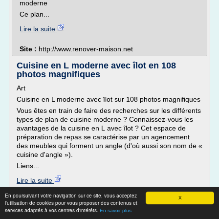
moderne
Ce plan...
Lire la suite
Site :
http://www.renover-maison.net
Cuisine en L moderne avec îlot en 108
photos magnifiques
Art
Cuisine en L moderne avec îlot sur 108 photos magnifiques
Vous êtes en train de faire des recherches sur les différents
types de plan de cuisine moderne ? Connaissez-vous les
avantages de la cuisine en L avec îlot ? Cet espace de
préparation de repas se caractérise par un agencement
des meubles qui forment un angle (d'où aussi son nom de «
cuisine d'angle »).
Liens...
Lire la suite
En poursuivant votre navigation sur ce site, vous acceptez
X
Site :
designmag.fr
l'utilisation de cookies pour vous proposer des contenus et
services adaptés à vos centres d'intérêts.
En savoir plus
Cuisine ikéa : qui a un plan de travail en