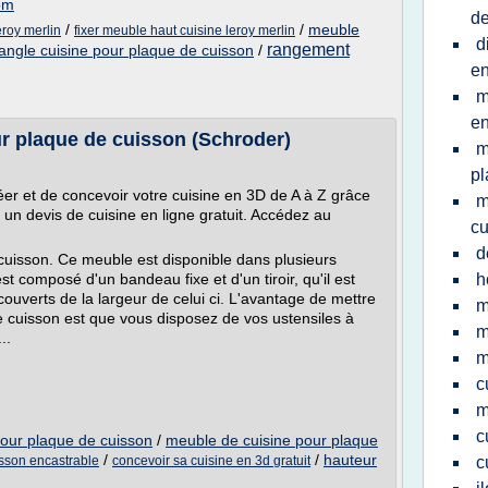
com
de
/
/
meuble
eroy merlin
fixer meuble haut cuisine leroy merlin
d
rangement
angle cuisine pour plaque de cuisson
/
en
m
en
ur plaque de cuisson (Schroder)
m
pl
r et de concevoir votre cuisine en 3D de A à Z grâce
m
z un devis de cuisine en ligne gratuit. Accédez au
cu
d
cuisson. Ce meuble est disponible dans plusieurs
t composé d'un bandeau fixe et d'un tiroir, qu'il est
h
verts de la largeur de celui ci. L'avantage de mettre
m
 cuisson est que vous disposez de vos ustensiles à
m
..
m
c
m
c
our plaque de cuisson
/
meuble de cuisine pour plaque
/
/
hauteur
sson encastrable
concevoir sa cuisine en 3d gratuit
c