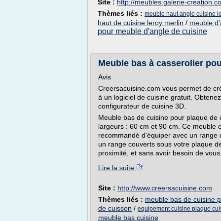
Site :
http://meubles.galerie-creation.
Thèmes liés :
meuble haut angle cuisine l
haut de cuisine leroy merlin
/
meuble d'
pour meuble d'angle de cuisine
Meuble bas à casserolier po
Avis
Creersacuisine.com vous permet de crée
à un logiciel de cuisine gratuit. Obtene
configurateur de cuisine 3D.
Meuble bas de cuisine pour plaque de 
largeurs : 60 cm et 90 cm. Ce meuble es
recommandé d'équiper avec un range cou
un range couverts sous votre plaque de
proximité, et sans avoir besoin de vous.
Lire la suite
Site :
http://www.creersacuisine.com
Thèmes liés :
meuble bas de cuisine p
de cuisson
/
equipement cuisine plaque cui
meuble bas cuisine