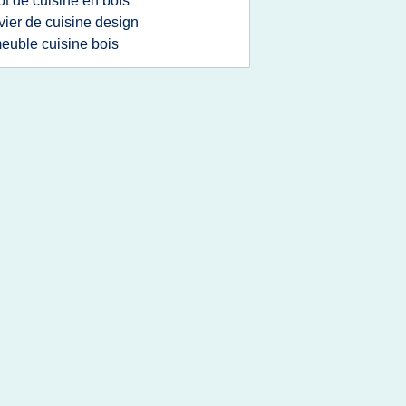
lot de cuisine en bois
vier de cuisine design
euble cuisine bois