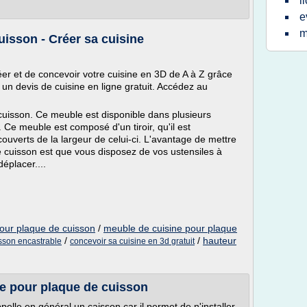
i
e
m
isson - Créer sa cuisine
r et de concevoir votre cuisine en 3D de A à Z grâce
z un devis de cuisine en ligne gratuit. Accédez au
uisson. Ce meuble est disponible dans plusieurs
Ce meuble est composé d'un tiroir, qu'il est
verts de la largeur de celui-ci. L'avantage de mettre
 cuisson est que vous disposez de vos ustensiles à
éplacer....
our plaque de cuisson
/
meuble de cuisine pour plaque
/
/
hauteur
sson encastrable
concevoir sa cuisine en 3d gratuit
e pour plaque de cuisson
lle en général un caisson car il permet de n'installer