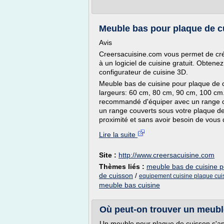
Meuble bas pour plaque de cu
Avis
Creersacuisine.com vous permet de crée
à un logiciel de cuisine gratuit. Obtene
configurateur de cuisine 3D.
Meuble bas de cuisine pour plaque de c
largeurs: 60 cm, 80 cm, 90 cm, 100 cm. 
recommandé d'équiper avec un range cou
un range couverts sous votre plaque de
proximité et sans avoir besoin de vous d
Lire la suite
Site :
http://www.creersacuisine.com
Thèmes liés :
meuble bas de cuisine p
de cuisson
/
equipement cuisine plaque cui
meuble bas cuisine
Où peut-on trouver un meubl
Un meuble pour plaque de cuisson s'appe