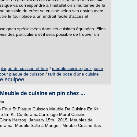
sique va correspondre à l'installation simultanée de la
donc possible de créer sa cuisine selon ses envies avec
tre le four placé à un endroit facile d'accès et
nseignes spécialisées dans les cuisines équipées. Elles
ies des particuliers et il sera possible de trouver un
plaque de cuisson et four
/
meuble cuisine pour poser
pour plaque de cuisson
/
tarif de pose d'une cuisine
ine equipee
Meuble de cuisine en pin chez ...
ama
 Four Et Plaque Cuisson.Meuble De Cuisine En Kit
ne En Kit ConforamaCarrelage Mural Cuisine
eGloria Herzog, January 15th , 2015. Meubles de
forama. Meuble Salle à Manger: Meuble Cuisine Bas