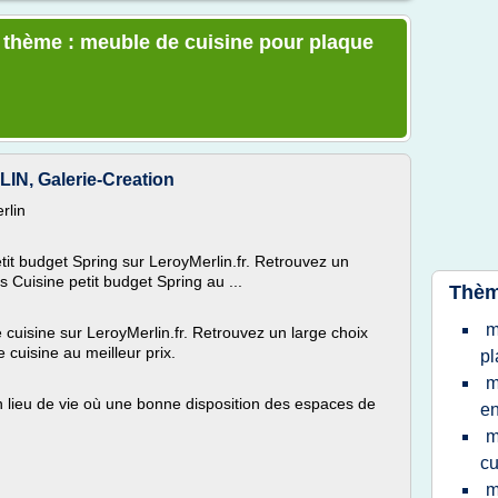
e thème : meuble de cuisine pour plaque
, Galerie-Creation
rlin
it budget Spring sur LeroyMerlin.fr. Retrouvez un
 Cuisine petit budget Spring au ...
Thèm
m
cuisine sur LeroyMerlin.fr. Retrouvez un large choix
cuisine au meilleur prix.
pl
m
n lieu de vie où une bonne disposition des espaces de
en
m
cu
m