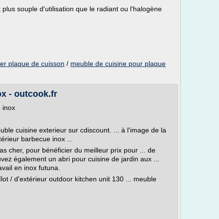
 plus souple d'utilisation que le radiant ou l'halogène
er plaque de cuisson
/
meuble de cuisine pour plaque
x - outcook.fr
 inox
ble cuisine exterieur sur cdiscount. ... à l'image de la
érieur barbecue inox ...
as cher, pour bénéficier du meilleur prix pour ... de
uvez également un abri pour cuisine de jardin aux ...
vail en inox futuna.
lot / d'extérieur outdoor kitchen unit 130 ... meuble