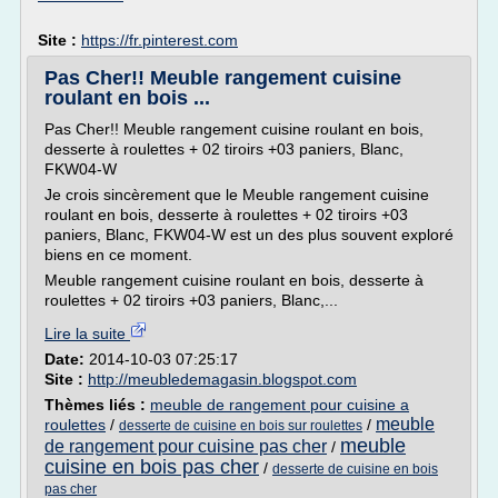
Site :
https://fr.pinterest.com
Pas Cher!! Meuble rangement cuisine
roulant en bois ...
Pas Cher!! Meuble rangement cuisine roulant en bois,
desserte à roulettes + 02 tiroirs +03 paniers, Blanc,
FKW04-W
Je crois sincèrement que le Meuble rangement cuisine
roulant en bois, desserte à roulettes + 02 tiroirs +03
paniers, Blanc, FKW04-W est un des plus souvent exploré
biens en ce moment.
Meuble rangement cuisine roulant en bois, desserte à
roulettes + 02 tiroirs +03 paniers, Blanc,...
Lire la suite
Date:
2014-10-03 07:25:17
Site :
http://meubledemagasin.blogspot.com
Thèmes liés :
meuble de rangement pour cuisine a
meuble
roulettes
/
/
desserte de cuisine en bois sur roulettes
meuble
de rangement pour cuisine pas cher
/
cuisine en bois pas cher
/
desserte de cuisine en bois
pas cher