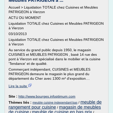
Meubles PATRIGEON à ...
Accueil > Liquidation TOTALE chez Cuisines et Meubles
PATRIGEON à Vierzon
ACTU DU MOMENT
Liquidation TOTALE chez Cuisines et Meubles PATRIGEON
à Vierzon
03/10/2013
Liquidation TOTALE chez Cuisines et Meubles PATRIGEON
à Vierzon
Au service du grand public depuis 1950, le magasin
CUISINES et MEUBLES PATRIGEON , basé 14 rue des
pont à Vierzon est spécialisé dans le mobilier et la cuisine
'Tendance' et de qualité.
Commerçant indépendant, CUISINES et MEUBLES
PATRIGEON demeure le magasin le plus grand du
département du Cher avec 1300 m² d'exposition....
Lire la suite
Site :
http://www.bourges.infoptimum.com
meuble de
Thèmes liés :
/
meuble cuisine independant bas
rangement pour cuisine
magasin de meubles
/
de cuisine
meuble de cuisine en bas prix
/
/