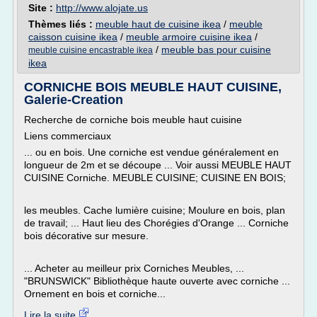
Site :
http://www.alojate.us
Thèmes liés :
meuble haut de cuisine ikea
/
meuble
caisson cuisine ikea
/
meuble armoire cuisine ikea
/
/
meuble bas pour cuisine
meuble cuisine encastrable ikea
ikea
CORNICHE BOIS MEUBLE HAUT CUISINE,
Galerie-Creation
Recherche de corniche bois meuble haut cuisine
Liens commerciaux
... ou en bois. Une corniche est vendue généralement en
longueur de 2m et se découpe ... Voir aussi MEUBLE HAUT
CUISINE Corniche. MEUBLE CUISINE; CUISINE EN BOIS;
les meubles. Cache lumière cuisine; Moulure en bois, plan
de travail; ... Haut lieu des Chorégies d'Orange ... Corniche
bois décorative sur mesure.
... Acheter au meilleur prix Corniches Meubles, ...
"BRUNSWICK" Bibliothèque haute ouverte avec corniche ...
Ornement en bois et corniche...
Lire la suite