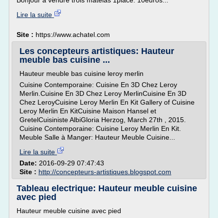
Bonjour à vendre trois matelas 1place. 10euros...
Lire la suite
Site :
https://www.achatel.com
Les concepteurs artistiques: Hauteur
meuble bas cuisine ...
Hauteur meuble bas cuisine leroy merlin
Cuisine Contemporaine: Cuisine En 3D Chez Leroy
Merlin.Cuisine En 3D Chez Leroy MerlinCuisine En 3D
Chez LeroyCuisine Leroy Merlin En Kit Gallery of Cuisine
Leroy Merlin En KitCuisine Maison Hansel et
GretelCuisiniste AlbiGloria Herzog, March 27th , 2015.
Cuisine Contemporaine: Cuisine Leroy Merlin En Kit.
Meuble Salle à Manger: Hauteur Meuble Cuisine...
Lire la suite
Date:
2016-09-29 07:47:43
Site :
http://concepteurs-artistiques.blogspot.com
Tableau electrique: Hauteur meuble cuisine
avec pied
Hauteur meuble cuisine avec pied