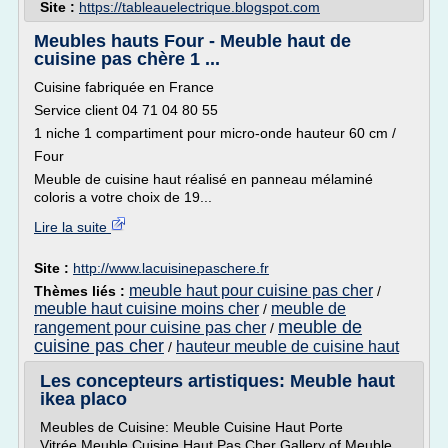
Site :
https://tableauelectrique.blogspot.com
Meubles hauts Four - Meuble haut de
cuisine pas chère 1 ...
Cuisine fabriquée en France
Service client 04 71 04 80 55
1 niche 1 compartiment pour micro-onde hauteur 60 cm /
Four
Meuble de cuisine haut réalisé en panneau mélaminé
coloris a votre choix de 19...
Lire la suite
Site :
http://www.lacuisinepaschere.fr
meuble haut pour cuisine pas cher
Thèmes liés :
/
meuble haut cuisine moins cher
meuble de
/
meuble de
rangement pour cuisine pas cher
/
cuisine pas cher
hauteur meuble de cuisine haut
/
Les concepteurs artistiques: Meuble haut
ikea placo
Meubles de Cuisine: Meuble Cuisine Haut Porte
Vitrée.Meuble Cuisine Haut Pas Cher Gallery of Meuble