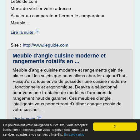
LeGuide.com
Merci de vérifier votre adresse
Ajouter au comparateur Fermer le comparateur
Meuble...
Lire la suite
Site :
http://www.leguide.com
Meuble d'angle cuisine moderne et
rangements rotatifs en ...
Meuble d'angle cuisine moderne et rangements gain de
place sont les sujets que nous allons aborder aujourd'hui.
Puisqu'on a tous envie de posséder une cuisine moderne
, fonctionnelle et ergonomique, Deavita a sélectionné
pour vous une trentaine de modèles d'armoires de
rangement haut de gamme. Ces meubles d'angle
intelligents vous permettront d'utiliser chaque recoin de
votre cuisine :...
Lire la suite
En poursuivant votre navigation sur ce site, vous acceptez
X
l'utilisation de cookies pour vous proposer des contenus et
Site :
https://deavita.fr
services adaptés à vos centres d'intérêts.
En savoir plus