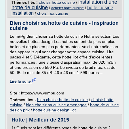
installation d une
Thèmes liés :
choisir hotte cuisine
/
hotte de cuisine
hotte cuisine
/
/
acheter hotte cuisine
installation
/
choisir sa cuisine
Bien choisir sa hotte de cuisine - Inspiration
cuisine
Le m@g Bien choisir sa hotte de cuisine Notre sélection Les
nouvelles hottes design Les hottes se font de plus en plus
belles et de plus en plus performantes. Voici notre sélection
des appareils qui vont changer votre espace cuisine. Lire
pages 4 et 5 Élégante, cette hotte îlot offre d'excellentes
performances : une vitesse d'aspiration max. de 820 m3/h
et une pression de 550 Pa. Le niveau de bruit max. est de
50 dB, le mini de 35 dB. 46 x 46 cm. 1 599 euros....
Lire la suite
Site :
https://www.yumpu.com
Thèmes liés :
bien choisir hotte de cuisine
/
choisir hotte
cuisine
/
bien choisir sa cuisine amenagee
/
hotte de cuisine
design prix
/
hotte cuisine design ilot
Hotte | Meilleur de 2015
1) Quels sont les différents types de hotte de cuisine ?