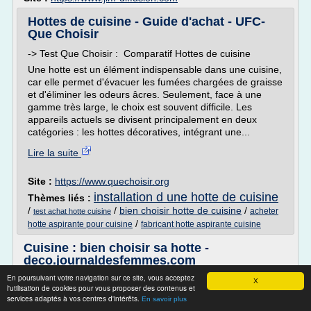
Hottes de cuisine - Guide d'achat - UFC-
Que Choisir
-> Test Que Choisir : Comparatif Hottes de cuisine
Une hotte est un élément indispensable dans une cuisine,
car elle permet d'évacuer les fumées chargées de graisse
et d'éliminer les odeurs âcres. Seulement, face à une
gamme très large, le choix est souvent difficile. Les
appareils actuels se divisent principalement en deux
catégories : les hottes décoratives, intégrant une...
Lire la suite
Site :
https://www.quechoisir.org
installation d une hotte de cuisine
Thèmes liés :
/
/
bien choisir hotte de cuisine
/
acheter
test achat hotte cuisine
/
hotte aspirante pour cuisine
fabricant hotte aspirante cuisine
Cuisine : bien choisir sa hotte -
deco.journaldesfemmes.com
En poursuivant votre navigation sur ce site, vous acceptez
Cuisine : bien choisir sa hotte
X
l'utilisation de cookies pour vous proposer des contenus et
Chronique publiée le 10/09/13 18:27
services adaptés à vos centres d'intérêts.
En savoir plus