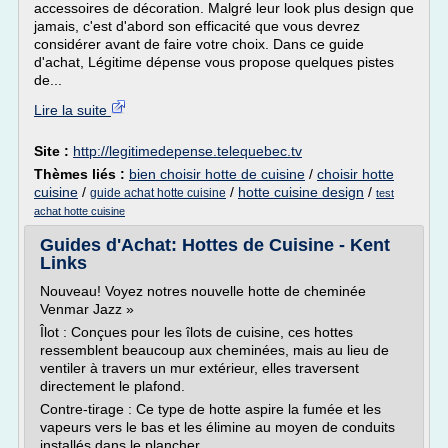
accessoires de décoration. Malgré leur look plus design que
jamais, c'est d'abord son efficacité que vous devrez
considérer avant de faire votre choix. Dans ce guide
d'achat, Légitime dépense vous propose quelques pistes
de...
Lire la suite
Site :
http://legitimedepense.telequebec.tv
Thèmes liés :
bien choisir hotte de cuisine
/
choisir hotte
cuisine
/
/
hotte cuisine design
/
guide achat hotte cuisine
test
achat hotte cuisine
Guides d'Achat: Hottes de Cuisine - Kent
Links
Nouveau! Voyez notres nouvelle hotte de cheminée
Venmar Jazz »
Îlot : Conçues pour les îlots de cuisine, ces hottes
ressemblent beaucoup aux cheminées, mais au lieu de
ventiler à travers un mur extérieur, elles traversent
directement le plafond.
Contre-tirage : Ce type de hotte aspire la fumée et les
vapeurs vers le bas et les élimine au moyen de conduits
installés dans le plancher....