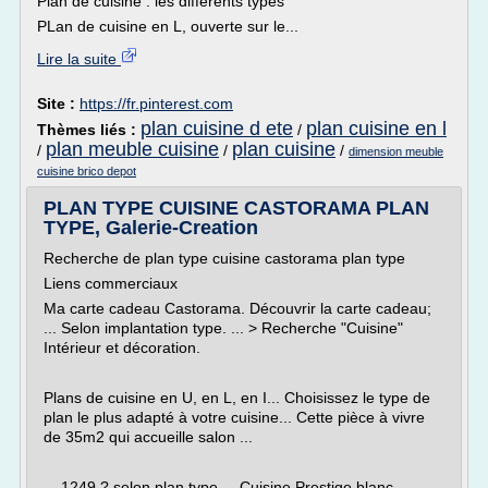
Plan de cuisine : les différents types
PLan de cuisine en L, ouverte sur le...
Lire la suite
Site :
https://fr.pinterest.com
plan cuisine d ete
plan cuisine en l
Thèmes liés :
/
plan meuble cuisine
plan cuisine
/
/
/
dimension meuble
cuisine brico depot
PLAN TYPE CUISINE CASTORAMA PLAN
TYPE, Galerie-Creation
Recherche de plan type cuisine castorama plan type
Liens commerciaux
Ma carte cadeau Castorama. Découvrir la carte cadeau;
... Selon implantation type. ... > Recherche "Cuisine"
Intérieur et décoration.
Plans de cuisine en U, en L, en I... Choisissez le type de
plan le plus adapté à votre cuisine... Cette pièce à vivre
de 35m2 qui accueille salon ...
... 1249 ? selon plan type ... Cuisine Prestige blanc