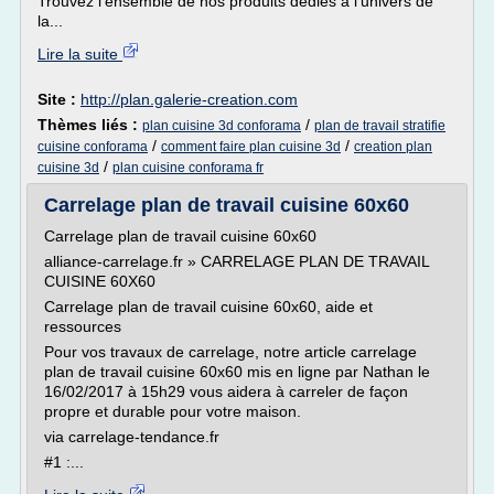
Trouvez l'ensemble de nos produits dédiés à l'univers de
la...
Lire la suite
Site :
http://plan.galerie-creation.com
Thèmes liés :
/
plan cuisine 3d conforama
plan de travail stratifie
/
/
cuisine conforama
comment faire plan cuisine 3d
creation plan
/
cuisine 3d
plan cuisine conforama fr
Carrelage plan de travail cuisine 60x60
Carrelage plan de travail cuisine 60x60
alliance-carrelage.fr » CARRELAGE PLAN DE TRAVAIL
CUISINE 60X60
Carrelage plan de travail cuisine 60x60, aide et
ressources
Pour vos travaux de carrelage, notre article carrelage
plan de travail cuisine 60x60 mis en ligne par Nathan le
16/02/2017 à 15h29 vous aidera à carreler de façon
propre et durable pour votre maison.
via carrelage-tendance.fr
#1 :...