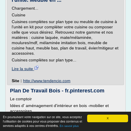
l'unité. Meuble en ...
Chargement...
Cuisine
Cuisines complètes sur plan type ou meuble de cuisine à
l'unité en kit pour compléter votre cuisine ou composer
celle que vous désirez. Retrouvez notre gamme et nos
matières : cuisine laquée, mate/mélaminée,
moulures/mdf, mélaminée imitation bois, meuble de
cuisine haut, meuble bas, plan de travail, évier/mitigeur et
accessoires.
Cuisines complètes sur plan type...
Lire la suite
Site :
http://www.tendencio.com
Plan De Travail Bois - fr.pinterest.com
Le comptoir
Idées d' aménagement d'intérieur en bois -mobilier et
accessoires
En poursuivant votre navigation sur ce site, vous acceptez
cuisine bois et blanc moderne avec des armoires blanches
X
l'utilisation de cookies pour vous proposer des contenus et
sans poignées et plans de travail en bois massif
services adaptés à vos centres d'intérêts.
En savoir plus
Voir plus