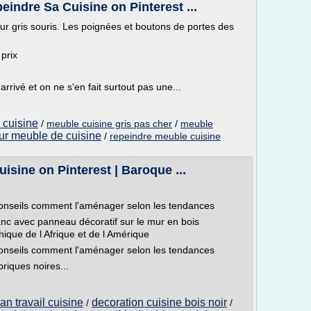
indre Sa Cuisine on Pinterest ...
ur gris souris. Les poignées et boutons de portes des
 prix
rivé et on ne s'en fait surtout pas une...
 cuisine
/
meuble cuisine gris pas cher
/
meuble
ur meuble de cuisine
/
repeindre meuble cuisine
isine on Pinterest | Baroque ...
conseils comment l'aménager selon les tendances
blanc avec panneau décoratif sur le mur en bois
ique de l Afrique et de l Amérique
conseils comment l'aménager selon les tendances
riques noires...
n travail cuisine
decoration cuisine bois noir
/
/