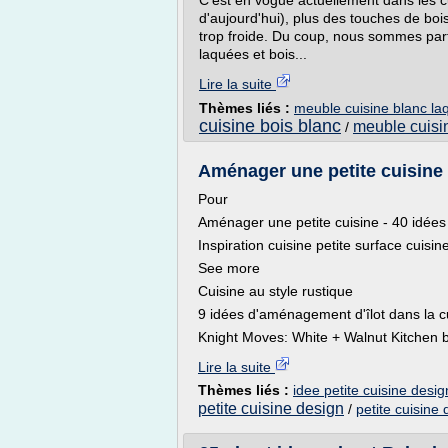
C'est en vogue actuellement dans les c
d'aujourd'hui), plus des touches de boi
trop froide. Du coup, nous sommes part
laquées et bois...
Lire la suite
Thèmes liés :
meuble cuisine blanc la
cuisine bois blanc
meuble cuisi
/
Aménager une petite cuisine -
Pour
Aménager une petite cuisine - 40 idées 
Inspiration cuisine petite surface cuisi
See more
Cuisine au style rustique
9 idées d'aménagement d'îlot dans la c
Knight Moves: White + Walnut Kitchen b
Lire la suite
Thèmes liés :
idee petite cuisine desig
petite cuisine design
/
petite cuisine