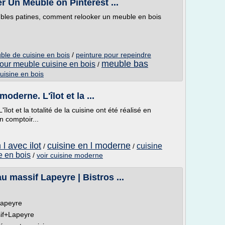
r Un Meuble on Pinterest ...
eubles patines, comment relooker un meuble en bois
le de cuisine en bois
/
peinture pour repeindre
meuble bas
pour meuble cuisine en bois
/
uisine en bois
oderne. L'îlot et la ...
lot et la totalité de la cuisine ont été réalisé en
n comptoir...
l avec ilot
cuisine en l moderne
cuisine
/
/
ne en bois
/
voir cuisine moderne
u massif Lapeyre | Bistros ...
Lapeyre
if+Lapeyre