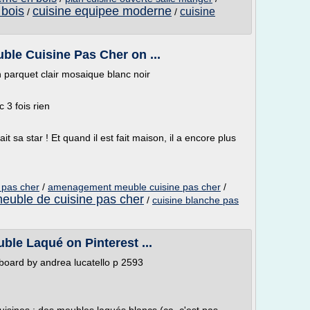
 bois
cuisine equipee moderne
cuisine
/
/
ble Cuisine Pas Cher on ...
 parquet clair mosaique blanc noir
c 3 fois rien
fait sa star ! Et quand il est fait maison, il a encore plus
 pas cher
/
amenagement meuble cuisine pas cher
/
euble de cuisine pas cher
/
cuisine blanche pas
ble Laqué on Pinterest ...
deboard by andrea lucatello p 2593