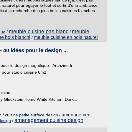
uisines : des meubles laqués blancs (ça, c'est pas
s naturel pour égayer le tout et sortir d'une ambiance
is à la recherche des plus belles cuisines blanches
meuble cuisine pas blanc
meuble
que
/
/
ne bois blanchi
meuble cuisine en bois naturel
/
 40 idées pour le design ...
pour le design magnifique - Archzine.fr
ne pour studio cuisine 6m2
uisine
y Gluckstein Home White Kitchen, Dark...
amenagement
n
/
cuisine petite surface design
/
amenagement cuisine design
 design
/