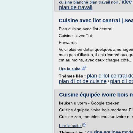
idee 
cuisine blanche plan travail noir
/
plan de travail
Cuisine avec îlot central | S
Plan cuisine avec îlot central
Cuisine : avec îlot
Forwards
Voici plus en détail quelques aménagemen
mais pas d'illusion, il est réservé aux 
cm au moins, avec deux chaque côté...
Lire la suite
plan d'ilot central d
Thèmes liés :
plan d'ilot de cuisine
plan d ilo
/
Cuisine équipée ivoire bois m
keuken u vorm - Google zoeken
Cuisine équipée ivoire bois moderne F
Cuisine zen, meubles couleur ivoire et 
Lire la suite
cuisine equipee mode
Thèmes liés :