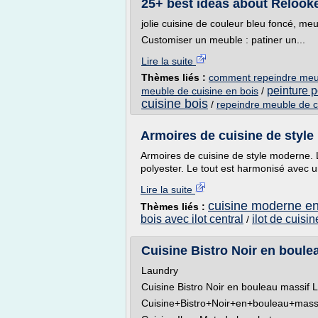
25+ best ideas about Relooke
jolie cuisine de couleur bleu foncé, m
Customiser un meuble : patiner un...
Lire la suite
Thèmes liés :
comment repeindre meub
peinture 
meuble de cuisine en bois
/
cuisine bois
/
repeindre meuble de c
Armoires de cuisine de style m
Armoires de cuisine de style moderne. L'î
polyester. Le tout est harmonisé avec u
Lire la suite
cuisine moderne en 
Thèmes liés :
bois avec ilot central
ilot de cuisi
/
Cuisine Bistro Noir en boulea
Laundry
Cuisine Bistro Noir en bouleau massif 
Cuisine+Bistro+Noir+en+bouleau+mass