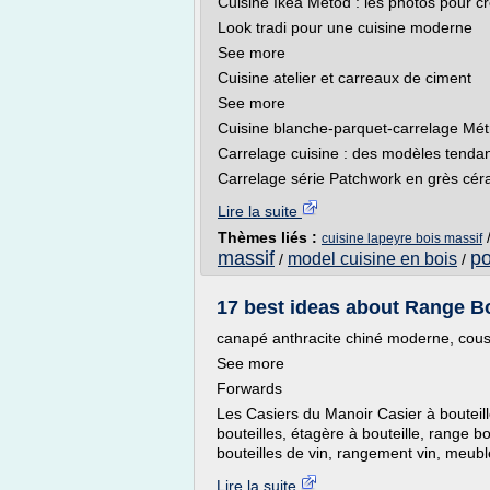
Cuisine Ikea Metod : les photos pour cr
Look tradi pour une cuisine moderne
See more
Cuisine atelier et carreaux de ciment
See more
Cuisine blanche-parquet-carrelage Mét
Carrelage cuisine : des modèles tendan
Carrelage série Patchwork en grès céram
Lire la suite
Thèmes liés :
cuisine lapeyre bois massif
massif
po
model cuisine en bois
/
/
17 best ideas about Range Bou
canapé anthracite chiné moderne, coussi
See more
Forwards
Les Casiers du Manoir Casier à bouteill
bouteilles, étagère à bouteille, range 
bouteilles de vin, rangement vin, meuble
Lire la suite