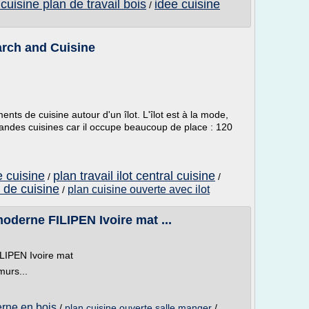
cuisine plan de travail bois
idee cuisine
/
earch and Cuisine
ts de cuisine autour d'un îlot. L'îlot est à la mode,
grandes cuisines car il occupe beaucoup de place : 120
e cuisine
plan travail ilot central cuisine
/
/
t de cuisine
plan cuisine ouverte avec ilot
/
oderne FILIPEN Ivoire mat ...
ILIPEN Ivoire mat
murs...
rne en bois
/
plan cuisine ouverte salle manger
/