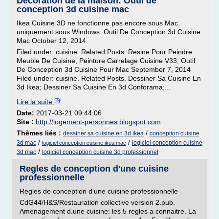
Décoration de la maison: Outil de
conception 3d cuisine mac
Ikea Cuisine 3D ne fonctionne pas encore sous Mac,
uniquement sous Windows. Outil De Conception 3d Cuisine
Mac October 12, 2014
Filed under: cuisine. Related Posts. Resine Pour Peindre
Meuble De Cuisine; Peinture Carrelage Cuisine V33; Outil
De Conception 3d Cuisine Pour Mac September 7, 2014
Filed under: cuisine. Related Posts. Dessiner Sa Cuisine En
3d Ikea; Dessiner Sa Cuisine En 3d Conforama;...
Lire la suite
Date:
2017-03-21 09:44:06
Site :
http://logement-personnes.blogspot.com
Thèmes liés :
/
dessiner sa cuisine en 3d ikea
conception cuisine
/
/
3d mac
logiciel conception cuisine
logiciel conception cuisine ikea mac
/
3d mac
logiciel conception cuisine 3d professionnel
Regles de conception d'une cuisine
professionnelle
Regles de conception d'une cuisine professionnelle
CdG44/H&S/Restauration collective version 2.pub.
Amenagement d.une cuisine: les 5 regles a connaitre. La