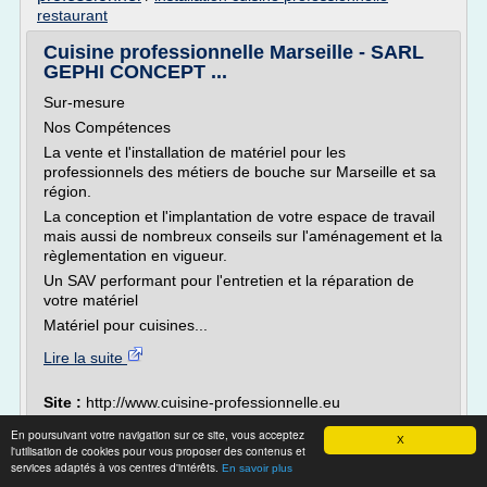
restaurant
Cuisine professionnelle Marseille - SARL
GEPHI CONCEPT ...
Sur-mesure
Nos Compétences
La vente et l'installation de matériel pour les
professionnels des métiers de bouche sur Marseille et sa
région.
La conception et l'implantation de votre espace de travail
mais aussi de nombreux conseils sur l'aménagement et la
règlementation en vigueur.
Un SAV performant pour l'entretien et la réparation de
votre matériel
Matériel pour cuisines...
Lire la suite
Site :
http://www.cuisine-professionnelle.eu
vente materiel cuisine professionnel
Thèmes liés :
/
En poursuivant votre navigation sur ce site, vous acceptez
X
conception d une cuisine professionnelle
/
l'utilisation de cookies pour vous proposer des contenus et
services adaptés à vos centres d'intérêts.
installation cuisine professionnelle restaurant
/
devis
En savoir plus