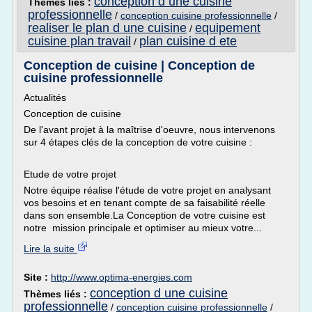
conception d une cuisine
Thèmes liés :
professionnelle
/
conception cuisine professionnelle
/
realiser le plan d une cuisine
equipement
/
cuisine plan travail
plan cuisine d ete
/
Conception de cuisine | Conception de
cuisine professionnelle
Actualités
Conception de cuisine
De l'avant projet à la maîtrise d'oeuvre, nous intervenons
sur 4 étapes clés de la conception de votre cuisine :
Etude de votre projet
Notre équipe réalise l'étude de votre projet en analysant
vos besoins et en tenant compte de sa faisabilité réelle
dans son ensemble.La Conception de votre cuisine est
notre mission principale et optimiser au mieux votre...
Lire la suite
Site :
http://www.optima-energies.com
conception d une cuisine
Thèmes liés :
professionnelle
/
conception cuisine professionnelle
/