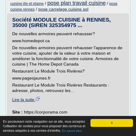
pose plan travail cuisine
/
/
cuisine ille et vilaine
pose
/
pose carrelage cuisine sol
cuisine rennes
Société MODULE CUISINE à RENNES,
35000 (SIREN 325354975 ...
De nouvelles armoires peuvent rehausser?
www.homedepot.ca
De nouvelles armoires peuvent rehausser l'apparence de
votre cuisine, ajouter de la valeur à votre maison et
améliorer la fonctionnalité de votre cuisine. Armoires de
cuisine | The Home Depot Canada
Restaurant Le Module Trois Rivières?
www.pagesjaunes.fr
Restaurant Le Module Trois Rivières Restaurants :
adresse, photos, retrouvez les...
Lire la suite
Site :
https://corporama.com
En poursuivant votre navigation sur ce site, vous acceptez
Cuisiniste en France – Installation de
X
l'utilisation de cookies pour vous proposer des contenus et
cuisine
services adaptés à vos centres d'intérêts.
En savoir plus