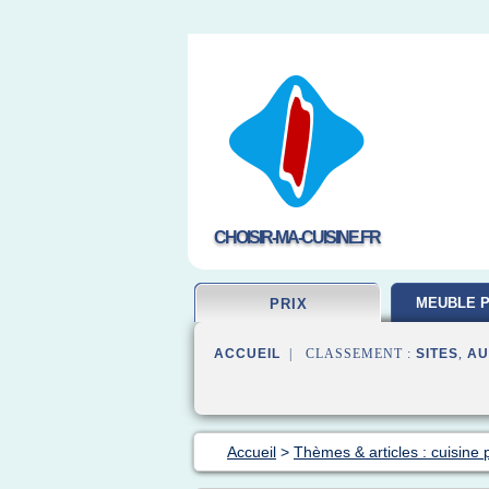
CHOISIR-MA-CUISINE.FR
MEUBLE P
PRIX
ACCUEIL
| CLASSEMENT :
SITES
,
AU
Accueil
>
Thèmes & articles : cuisine p