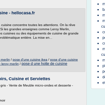
m
b
ine - hellocasa.fr
m
m
 cuisine concentre toutes les attentions. On la rêve
cu
en. Si les grandes enseignes comme Leroy Merlin,
c
s cuisines ou des équipements de cuisine de grande
roblématique entière. La mise en...
p
c
m
cu
 merlin
/
pose d'une cuisine ikea
/
pose d'une cuisine
m
pose d une hotte de cuisine
e leroy merlin
/
p
p
d
irs, Cuisine et Serviettes
e
gris - Vente de Meuble micro-ondes et desserte -
noir