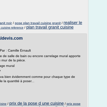
realiser le
anit noir
/
pose plan travail cuisine granit
/
plan travail granit cuisine
/
t cuisine reference
ealdevis.com
Par : Camille Ernault
e de salle de bain ou encore carrelage mural apporte
 mur de la pièce.
age mural
?
l va bien évidemment comme pour chaque type de
e la quantité à poser...
prix de la pose d une cuisine
/
/
prix pose
isine