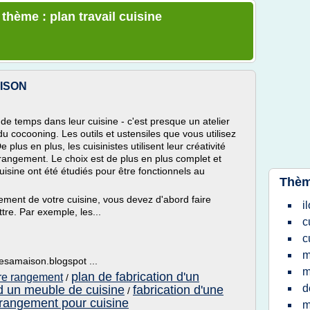
 thème : plan travail cuisine
ISON
e temps dans leur cuisine - c'est presque un atelier
du cocooning. Les outils et ustensiles que vous utilisez
plus en plus, les cuisinistes utilisent leur créativité
e rangement. Le choix est de plus en plus complet et
isine ont été étudiés pour être fonctionnels au
Thèm
ment de votre cuisine, vous devez d'abord faire
i
tre. Par exemple, les...
c
c
m
esamaison.blogspot ...
m
plan de fabrication d'un
re rangement
/
d
 d un meuble de cuisine
fabrication d'une
/
rangement pour cuisine
m