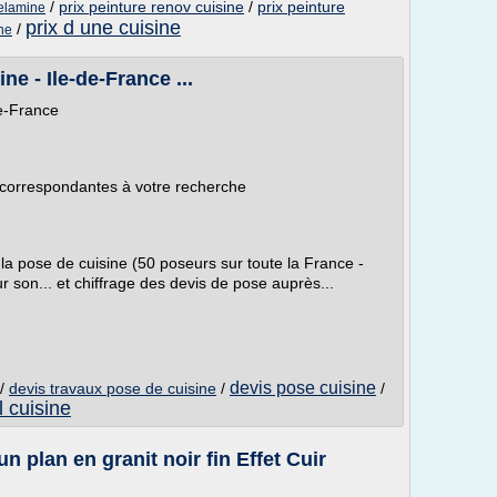
/
prix peinture renov cuisine
/
prix peinture
elamine
prix d une cuisine
/
ine
e - Ile-de-France ...
de-France
 correspondantes à votre recherche
pose de cuisine (50 poseurs sur toute la France -
r son... et chiffrage des devis de pose auprès...
devis pose cuisine
/
devis travaux pose de cuisine
/
/
l cuisine
un plan en granit noir fin Effet Cuir