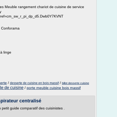
s Meuble rangement chariot de cuisine de service
y
O/ref=cm_sw_r_pi_dp_d5.Dwb0Y7KVNT
- Conforama
 à linge
erte
/
/
desserte de cuisine en bois massif
billot desserte cuisine
le de cuisine
/
porte meuble cuisine bois massif
spirateur centralisé
petit guide comparatif des cuisinistes .