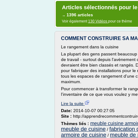
Articles sélectionnés pour le
1396 articles
→
Voir également
130 Vidéos
pour ce thème
COMMENT CONSTRUIRE SA MA
Le rangement dans la cuisine
La plupart des gens passent beaucoup d
de travail - surtout depuis l'avènement 
devraient être bien classés et rangés. De 
pour fabriquer des installations pour l
tous les espaces de rangement d'une cu
maximum.
Pour commencer à transformer le range
l'inventaire de ce que vous voulez y met
Lire la suite
Date:
2014-10-07 00:27:05
Site :
http://apprendrecommentcontruir
meuble cuisine armoi
Thèmes liés :
meuble de cuisine
fabrication
/
armoire de cuisine
meuble de 
/