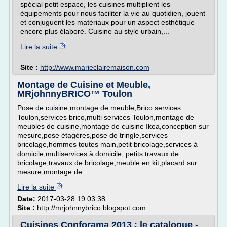
spécial petit espace, les cuisines multiplient les
équipements pour nous faciliter la vie au quotidien, jouent
et conjuguent les matériaux pour un aspect esthétique
encore plus élaboré. Cuisine au style urbain,...
Lire la suite
Site :
http://www.marieclairemaison.com
Montage de Cuisine et Meuble,
MRjohnnyBRICO™ Toulon
Pose de cuisine,montage de meuble,Brico services
Toulon,services brico,multi services Toulon,montage de
meubles de cuisine,montage de cuisine Ikea,conception sur
mesure,pose étagères,pose de tringle,services
bricolage,hommes toutes main,petit bricolage,services à
domicile,multiservices à domicile, petits travaux de
bricolage,travaux de bricolage,meuble en kit,placard sur
mesure,montage de...
Lire la suite
Date:
2017-03-28 19:03:38
Site :
http://mrjohnnybrico.blogspot.com
Cuisines Conforama 2013 : le catalogue -