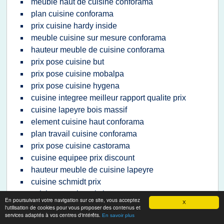
meuble haut de cuisine conforama
plan cuisine conforama
prix cuisine hardy inside
meuble cuisine sur mesure conforama
hauteur meuble de cuisine conforama
prix pose cuisine but
prix pose cuisine mobalpa
prix pose cuisine hygena
cuisine integree meilleur rapport qualite prix
cuisine lapeyre bois massif
element cuisine haut conforama
plan travail cuisine conforama
prix pose cuisine castorama
cuisine equipee prix discount
hauteur meuble de cuisine lapeyre
cuisine schmidt prix
cuisine premier prix but
En poursuivant votre navigation sur ce site, vous acceptez
X
plan de travail cuisine sur mesure castorama
l'utilisation de cookies pour vous proposer des contenus et
services adaptés à vos centres d'intérêts.
En savoir plus
prix element cuisine but