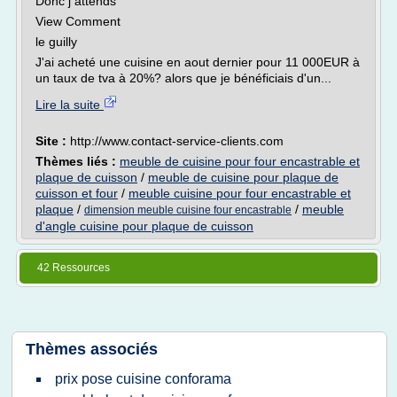
Donc j attends
View Comment
le guilly
J'ai acheté une cuisine en aout dernier pour 11 000EUR à
un taux de tva à 20%? alors que je bénéficiais d'un...
Lire la suite
Site :
http://www.contact-service-clients.com
Thèmes liés :
meuble de cuisine pour four encastrable et
plaque de cuisson
/
meuble de cuisine pour plaque de
cuisson et four
/
meuble cuisine pour four encastrable et
plaque
/
/
meuble
dimension meuble cuisine four encastrable
d'angle cuisine pour plaque de cuisson
42 Ressources
Thèmes associés
prix pose cuisine conforama