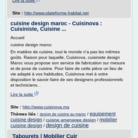
Lire la suite
Site :
http://www.plateforme-habitat.net
cuisine design maroc - Cuisinova :
Cuisiniste, Cuisine ...
Accueil
cuisine design maroc
En matière de cuisine, tout le monde n'a pas les mêmes
goûts. Raison pour laquelle, Cuisinova, cuisiniste design
Maroc vous propose son service de fabrication sur mesure
et de pose de cuisine. Pour faire de cette pièce un lieu de
vie adapté à vos habitudes, Cuisinova met à votre
disposition le savoir-faire de ses designers professionnels
et techniciens...
Lire la suite
Site :
http://www.cuisinova.ma
equipement
Thèmes liés :
/
design de cuisine au maroc
cuisine design
mobilier
/
cuisine amenagee design
/
design de cuisine
cuisine design
/
Tabourets | Mobilier Cuir