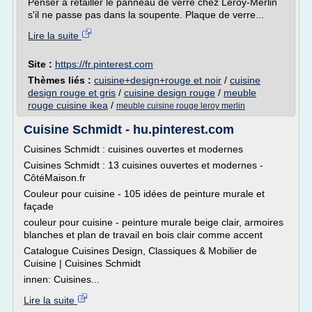
Penser à retailler le panneau de verre chez Leroy-Merlin
s'il ne passe pas dans la soupente. Plaque de verre...
Lire la suite
Site :
https://fr.pinterest.com
Thèmes liés :
cuisine+design+rouge et noir
/
cuisine
design rouge et gris
/
cuisine design rouge
/
meuble
rouge cuisine ikea
/
meuble cuisine rouge leroy merlin
Cuisine Schmidt - hu.pinterest.com
Cuisines Schmidt : cuisines ouvertes et modernes
Cuisines Schmidt : 13 cuisines ouvertes et modernes -
CôtéMaison.fr
Couleur pour cuisine - 105 idées de peinture murale et
façade
couleur pour cuisine - peinture murale beige clair, armoires
blanches et plan de travail en bois clair comme accent
Catalogue Cuisines Design, Classiques & Mobilier de
Cuisine | Cuisines Schmidt
innen: Cuisines...
Lire la suite