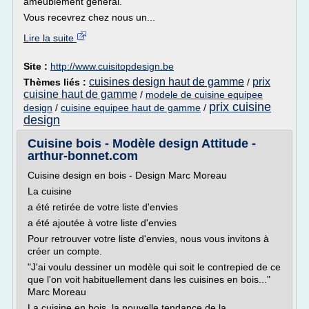
ameublement général.
Vous recevrez chez nous un...
Lire la suite
Site :
http://www.cuisitopdesign.be
cuisines design haut de gamme
prix
Thèmes liés :
/
cuisine haut de gamme
/
modele de cuisine equipee
prix cuisine
design
/
cuisine equipee haut de gamme
/
design
Cuisine bois - Modèle design Attitude -
arthur-bonnet.com
Cuisine design en bois - Design Marc Moreau
La cuisine
a été retirée de votre liste d'envies
a été ajoutée à votre liste d'envies
Pour retrouver votre liste d'envies, nous vous invitons à
créer un compte.
"J'ai voulu dessiner un modèle qui soit le contrepied de ce
que l'on voit habituellement dans les cuisines en bois..."
Marc Moreau
La cuisine en bois, la nouvelle tendance de la...