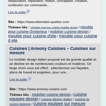
restauration, réparation, finition, conception, création,
confection sur commande,...
Lire la suite
Site :
https://www.ebenistes-quebec.com
meuble
Thèmes liés :
/
christian marcoux cuisine mobilier design
pour cuisine d'exterieur
mobilier cuisine design
/
/
meuble pour cuisine d'ete
meuble pour cuisine
/
d ete
Cuisines | Armony Cuisines – Cuisines sur
mesure
Le mobilier design italien proposé est de grande qualité et
se décline en de nombreuses couleurs et matières. Un
large choix vous est offert : sélectionnez vos façades,
plans de travail et poignées, pour une...
Lire la suite
Site :
https://www.armony-cuisine.com
cuisine
mobilier cuisine design
Thèmes liés :
/
equipee design
/
cuisine design italien
/
mobilier de
cuisine equipee sur mesure
/
cuisine italienne