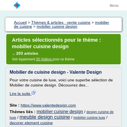
Menu
Accueil
>
Thèmes & articles : vente cuisine
>
mobilier
de cuisine
>
mobilier cuisine design
Articles sélectionnés pour le thème :
mobilier cuisine design
203 articles
→
Voir également
35 Vidéos
pour ce thème
Mobilier de cuisine design - Valente Design
Pour votre cuisine de luxe, voici une superbe sélection de
Mobilier de cuisine design. Découvrez des...
Lire la suite
Site :
https://www.valentedesign.com
mobilier cuisine design
Thèmes liés :
/
design cuisine de
meuble design cuisine
/
/
/
luxe
mobilier cuisine luxe
decorer element cuisine