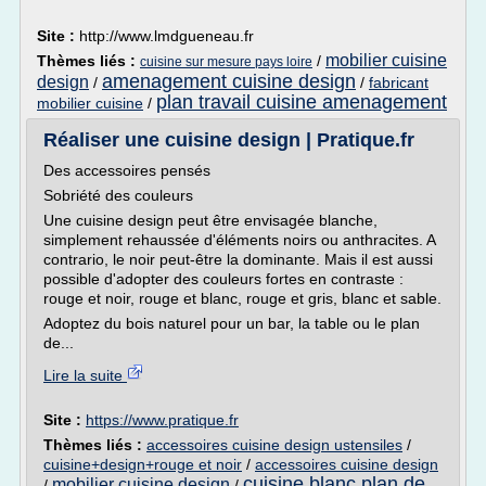
Site :
http://www.lmdgueneau.fr
mobilier cuisine
Thèmes liés :
/
cuisine sur mesure pays loire
amenagement cuisine design
design
/
/
fabricant
plan travail cuisine amenagement
mobilier cuisine
/
Réaliser une cuisine design | Pratique.fr
Des accessoires pensés
Sobriété des couleurs
Une cuisine design peut être envisagée blanche,
simplement rehaussée d'éléments noirs ou anthracites. A
contrario, le noir peut-être la dominante. Mais il est aussi
possible d'adopter des couleurs fortes en contraste :
rouge et noir, rouge et blanc, rouge et gris, blanc et sable.
Adoptez du bois naturel pour un bar, la table ou le plan
de...
Lire la suite
Site :
https://www.pratique.fr
Thèmes liés :
accessoires cuisine design ustensiles
/
cuisine+design+rouge et noir
/
accessoires cuisine design
cuisine blanc plan de
mobilier cuisine design
/
/