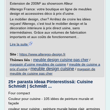
Extension de 200M² au showroom Alleur
Alterego France: votre boutique en ligne de meubles
design et accessoires déco à prix d'usine.
Le mobilier design, cher? Arrêtez de croire les idées
reçues! Alterego, c'est tout le mobilier design et la
décoration intérieure à prix direct usine, sans
intermédiaires. Grâce aux volumes de fabrication
importants et aux coûts de fonctionnement...
Lire la suite
Site :
https://www.alterego-design.fr
meuble design cuisine pas cher
Thèmes liés :
/
magasin d'usine meubles de cuisine
/
meuble de cuisine a
meuble design cuisine
prix d'usine
/
/
magasin de
meuble de cuisine pas cher
25+ parasta ideaa Pinterestissä: Cuisine
Schmidt | Schmidt ...
Four compact
Couleur pour cuisine - 105 idées de peinture murale et
façade
couleur pour cuisine - peinture murale beige clair, armoires