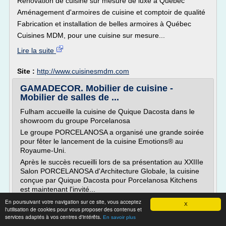
Rénovation de cuisine sur mesure de luxe à Québec
Aménagement d'armoires de cuisine et comptoir de qualité
Fabrication et installation de belles armoires à Québec
Cuisines MDM, pour une cuisine sur mesure...
Lire la suite
Site :
http://www.cuisinesmdm.com
GAMADECOR. Mobilier de cuisine -
Mobilier de salles de ...
Fulham accueille la cuisine de Quique Dacosta dans le
showroom du groupe Porcelanosa
Le groupe PORCELANOSA a organisé une grande soirée
pour fêter le lancement de la cuisine Emotions® au
Royaume-Uni.
Après le succès recueilli lors de sa présentation au XXIIIe
Salon PORCELANOSA d'Architecture Globale, la cuisine
conçue par Quique Dacosta pour Porcelanosa Kitchens
est maintenant l'invité...
En poursuivant votre navigation sur ce site, vous acceptez
Lire la suite
X
l'utilisation de cookies pour vous proposer des contenus et
services adaptés à vos centres d'intérêts.
En savoir plus
Site :
http://www.gama-decor.com