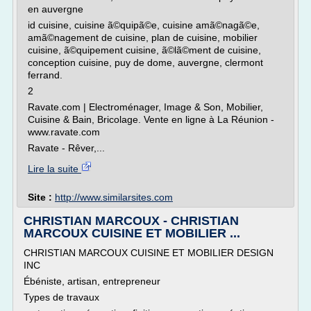
en auvergne
id cuisine, cuisine ã©quipã©e, cuisine amã©nagã©e,
amã©nagement de cuisine, plan de cuisine, mobilier
cuisine, ã©quipement cuisine, ã©lã©ment de cuisine,
conception cuisine, puy de dome, auvergne, clermont
ferrand.
2
Ravate.com | Electroménager, Image & Son, Mobilier,
Cuisine & Bain, Bricolage. Vente en ligne à La Réunion -
www.ravate.com
Ravate - Rêver,...
Lire la suite
Site :
http://www.similarsites.com
CHRISTIAN MARCOUX - CHRISTIAN
MARCOUX CUISINE ET MOBILIER ...
CHRISTIAN MARCOUX CUISINE ET MOBILIER DESIGN
INC
Ébéniste, artisan, entrepreneur
Types de travaux