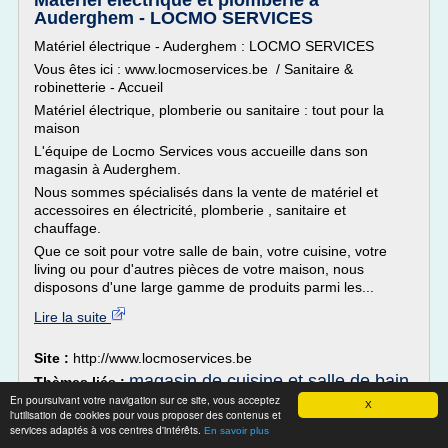
Matériel électrique et plomberie à
Auderghem - LOCMO SERVICES
Matériel électrique - Auderghem : LOCMO SERVICES
Vous êtes ici : www.locmoservices.be / Sanitaire &
robinetterie - Accueil
Matériel électrique, plomberie ou sanitaire : tout pour la
maison
L'équipe de Locmo Services vous accueille dans son
magasin à Auderghem.
Nous sommes spécialisés dans la vente de matériel et
accessoires en électricité, plomberie , sanitaire et
chauffage.
Que ce soit pour votre salle de bain, votre cuisine, votre
living ou pour d'autres pièces de votre maison, nous
disposons d'une large gamme de produits parmi les...
Lire la suite
Site :
http://www.locmoservices.be
magasin de cuisine et salle de bain
Thèmes liés :
En poursuivant votre navigation sur ce site, vous acceptez
X
Chauffagiste - Boyer R. - Courlon-sur-
l'utilisation de cookies pour vous proposer des contenus et
services adaptés à vos centres d'intérêts.
Yonne - Yonne (89)
En savoir plus