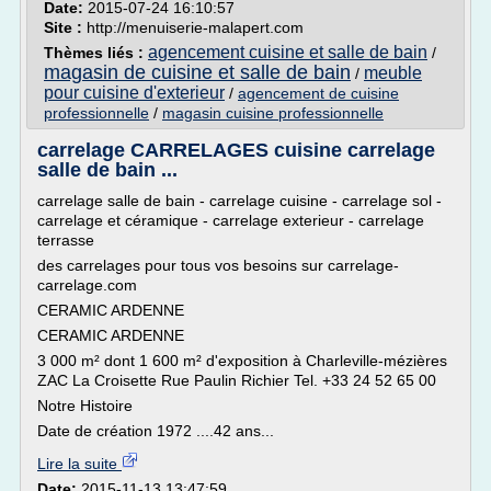
Date:
2015-07-24 16:10:57
Site :
http://menuiserie-malapert.com
agencement cuisine et salle de bain
Thèmes liés :
/
magasin de cuisine et salle de bain
meuble
/
pour cuisine d'exterieur
/
agencement de cuisine
professionnelle
/
magasin cuisine professionnelle
carrelage CARRELAGES cuisine carrelage
salle de bain ...
carrelage salle de bain - carrelage cuisine - carrelage sol -
carrelage et céramique - carrelage exterieur - carrelage
terrasse
des carrelages pour tous vos besoins sur carrelage-
carrelage.com
CERAMIC ARDENNE
CERAMIC ARDENNE
3 000 m² dont 1 600 m² d'exposition à Charleville-mézières
ZAC La Croisette Rue Paulin Richier Tel. +33 24 52 65 00
Notre Histoire
Date de création 1972 ....42 ans...
Lire la suite
Date:
2015-11-13 13:47:59