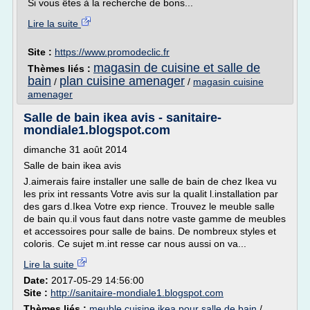
Si vous êtes à la recherche de bons...
Lire la suite
Site :
https://www.promodeclic.fr
magasin de cuisine et salle de
Thèmes liés :
bain
plan cuisine amenager
/
/
magasin cuisine
amenager
Salle de bain ikea avis - sanitaire-
mondiale1.blogspot.com
dimanche 31 août 2014
Salle de bain ikea avis
J.aimerais faire installer une salle de bain de chez Ikea vu
les prix int ressants Votre avis sur la qualit l.installation par
des gars d.Ikea Votre exp rience. Trouvez le meuble salle
de bain qu.il vous faut dans notre vaste gamme de meubles
et accessoires pour salle de bains. De nombreux styles et
coloris. Ce sujet m.int resse car nous aussi on va...
Lire la suite
Date:
2017-05-29 14:56:00
Site :
http://sanitaire-mondiale1.blogspot.com
Thèmes liés :
meuble cuisine ikea pour salle de bain
/