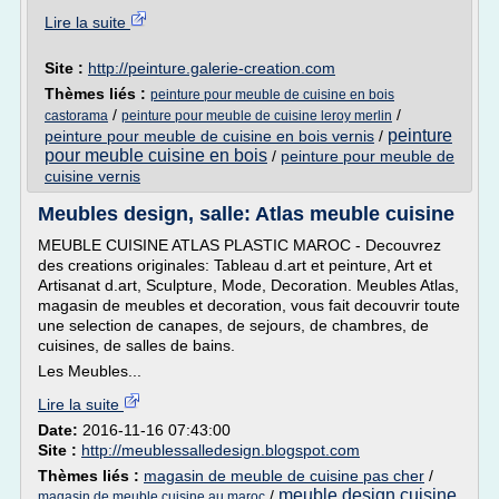
Lire la suite
Site :
http://peinture.galerie-creation.com
Thèmes liés :
peinture pour meuble de cuisine en bois
/
/
castorama
peinture pour meuble de cuisine leroy merlin
peinture
peinture pour meuble de cuisine en bois vernis
/
pour meuble cuisine en bois
/
peinture pour meuble de
cuisine vernis
Meubles design, salle: Atlas meuble cuisine
MEUBLE CUISINE ATLAS PLASTIC MAROC - Decouvrez
des creations originales: Tableau d.art et peinture, Art et
Artisanat d.art, Sculpture, Mode, Decoration. Meubles Atlas,
magasin de meubles et decoration, vous fait decouvrir toute
une selection de canapes, de sejours, de chambres, de
cuisines, de salles de bains.
Les Meubles...
Lire la suite
Date:
2016-11-16 07:43:00
Site :
http://meublessalledesign.blogspot.com
Thèmes liés :
magasin de meuble de cuisine pas cher
/
meuble design cuisine
/
magasin de meuble cuisine au maroc