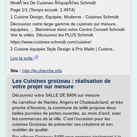
ModÃ¨les De Cuisines Ã©quipÃ©es Schmidt
Page 1/1 (Temps écoulé: 2.4974)
1 Cuisine Design, Equipée, Moderne - Cuisines Schmidt
Découvrez notre large gamme de cuisines sur mesure,
équipées, ... Bienvenue dans votre Centre Conseil Schmidt.
Voir la vidéo. Découvrez les PLUS Schmidt.
https://www.cuisines-schmidt.com/cuisine/
2 Cuisine équipée Style Design à Prix Malin | Cuisine...
Lire la suite
Site :
http://je-cherche.info
Les Cuisines groizeau : réalisation de
votre projet sur mesure
Découvrez votre SALLE DE BAIN sur mesure
Au carrefour de Nantes, Angers et Chateaubriand, et très
proche d'Ancenis, la commune de teillé propose deux
belles journées de portes ouvertes, au mois d'avril, avec
les commerces de la ville. C'est l'occasion pour les
cuisines Groizeau de présenter ses créations et son
mobilier de qualité.
Par ailleurs Groizeau SARl vous propose également à la...