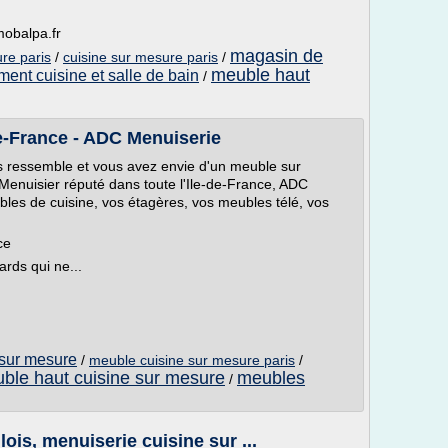
mobalpa.fr
magasin de
re paris
/
cuisine sur mesure paris
/
meuble haut
ent cuisine et salle de bain
/
e-France - ADC Menuiserie
s ressemble et vous avez envie d'un meuble sur
 Menuisier réputé dans toute l'Ile-de-France, ADC
bles de cuisine, vos étagères, vos meubles télé, vos
ce
rds qui ne...
 sur mesure
/
meuble cuisine sur mesure paris
/
ble haut cuisine sur mesure
meubles
/
ois, menuiserie cuisine sur ...