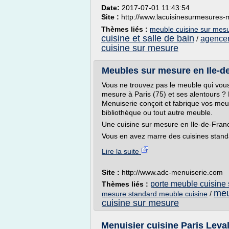
Date:
2017-07-01 11:43:54
Site :
http://www.lacuisinesurmesures-
Thèmes liés :
meuble cuisine sur mesu
cuisine et salle de bain
agencem
/
cuisine sur mesure
Meubles sur mesure en Ile-d
Vous ne trouvez pas le meuble qui vou
mesure à Paris (75) et ses alentours ?
Menuiserie conçoit et fabrique vos meu
bibliothèque ou tout autre meuble.
Une cuisine sur mesure en Ile-de-Fran
Vous en avez marre des cuisines standa
Lire la suite
Site :
http://www.adc-menuiserie.com
porte meuble cuisine
Thèmes liés :
meu
mesure standard meuble cuisine
/
cuisine sur mesure
Menuisier cuisine Paris Levall