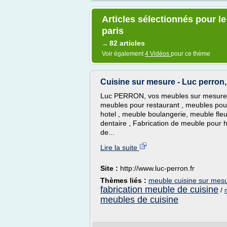
Articles sélectionnés pour l
paris
82 articles
→
Voir également
4 Vidéos
pour ce thème
Cuisine sur mesure - Luc perron, 
Luc PERRON, vos meubles sur mesure p
meubles pour restaurant , meubles pou
hotel , meuble boulangerie, meuble fle
dentaire , Fabrication de meuble pour hô
de...
Lire la suite
Site :
http://www.luc-perron.fr
Thèmes liés :
meuble cuisine sur mesu
fabrication meuble de cuisine
/
meubles de cuisine