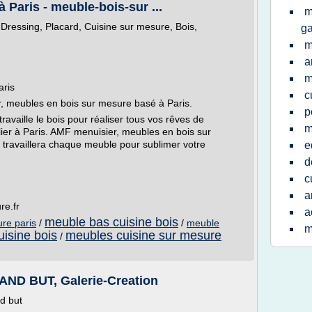
 Paris - meuble-bois-sur ...
m
 Dressing, Placard, Cuisine sur mesure, Bois,
g
m
a
m
aris
c
r, meubles en bois sur mesure basé à Paris.
p
availle le bois pour réaliser tous vos rêves de
m
ier à Paris. AMF menuisier, meubles en bois sur
t travaillera chaque meuble pour sublimer votre
e
d
c
a
re.fr
a
meuble bas cuisine bois
re paris
/
/
meuble
m
isine bois
meubles cuisine sur mesure
/
D BUT, Galerie-Creation
d but