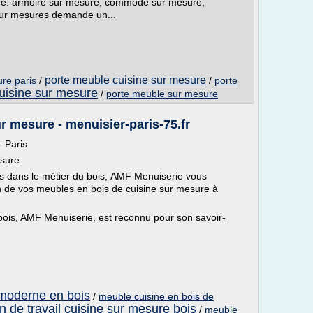
ure: armoire sur mesure, commode sur mesure,
sur mesures demande un...
porte meuble cuisine sur mesure
re paris
/
/
porte
uisine sur mesure
/
porte meuble sur mesure
r mesure - menuisier-paris-75.fr
 Paris
esure
s dans le métier du bois, AMF Menuiserie vous
on de vos meubles en bois de cuisine sur mesure à
 bois, AMF Menuiserie, est reconnu pour son savoir-
moderne en bois
/
meuble cuisine en bois de
n de travail cuisine sur mesure bois
/
meuble