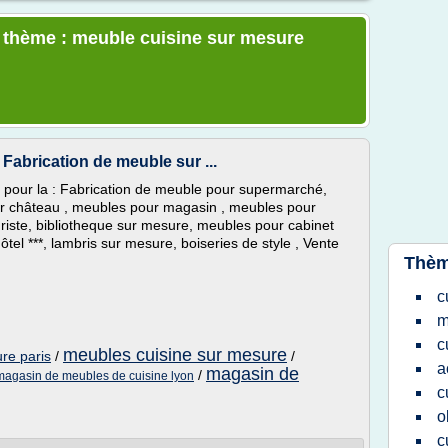
e thème : meuble cuisine sur mesure
Fabrication de meuble sur ...
our la : Fabrication de meuble pour supermarché,
r château , meubles pour magasin , meubles pour
uriste, bibliotheque sur mesure, meubles pour cabinet
tel ***, lambris sur mesure, boiseries de style , Vente
Thèm
c
m
c
meubles cuisine sur mesure
re paris
/
/
a
magasin de
/
magasin de meubles de cuisine lyon
c
o
c