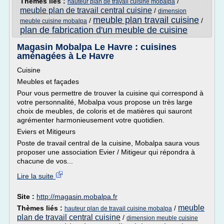
Thèmes liés :
/
hauteur plan de travail cuisine mobalpa
meuble plan de travail central cuisine
/
dimension
meuble plan travail cuisine
/
/
meuble cuisine mobalpa
plan de fabrication d'un meuble de cuisine
Magasin Mobalpa Le Havre : cuisines
aménagées à Le Havre
Cuisine
Meubles et façades
Pour vous permettre de trouver la cuisine qui correspond à
votre personnalité, Mobalpa vous propose un très large
choix de meubles, de coloris et de matières qui sauront
agrémenter harmonieusement votre quotidien.
Eviers et Mitigeurs
Poste de travail central de la cuisine, Mobalpa saura vous
proposer une association Evier / Mitigeur qui répondra à
chacune de vos...
Lire la suite
Site :
http://magasin.mobalpa.fr
meuble
Thèmes liés :
/
hauteur plan de travail cuisine mobalpa
plan de travail central cuisine
/
dimension meuble cuisine