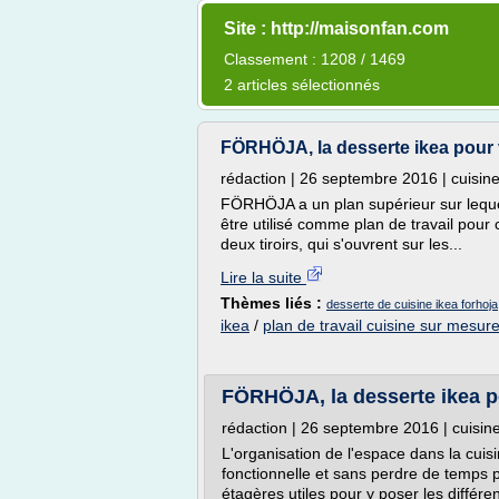
Site : http://maisonfan.com
Classement : 1208 / 1469
2 articles sélectionnés
FÖRHÖJA, la desserte ikea pour vo
rédaction | 26 septembre 2016 | cuisin
FÖRHÖJA a un plan supérieur sur leque
être utilisé comme plan de travail pour
deux tiroirs, qui s'ouvrent sur les...
Lire la suite
Thèmes liés :
desserte de cuisine ikea forhoja
ikea
/
plan de travail cuisine sur mesure
FÖRHÖJA, la desserte ikea p
rédaction | 26 septembre 2016 | cuisi
L'organisation de l'espace dans la cuis
fonctionnelle et sans perdre de temps p
étagères utiles pour y poser les différen