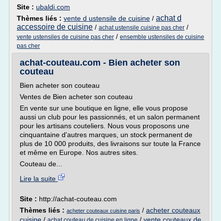
Site :
ubaldi.com
achat d
Thèmes liés :
vente d ustensile de cuisine
/
accessoire de cuisine
/
/
achat ustensile cuisine pas cher
/
vente ustensiles de cuisine pas cher
ensemble ustensiles de cuisine
pas cher
achat-couteau.com - Bien acheter son
couteau
Bien acheter son couteau
Ventes de Bien acheter son couteau
En vente sur une boutique en ligne, elle vous propose
aussi un club pour les passionnés, et un salon permanent
pour les artisans couteliers. Nous vous proposons une
cinquantaine d'autres marques, un stock permanent de
plus de 10 000 produits, des livraisons sur toute la France
et même en Europe. Nos autres sites.
Couteau de...
Lire la suite
Site :
http://achat-couteau.com
Thèmes liés :
/
acheter couteaux
acheter couteaux cuisine paris
cuisine
/
/
vente couteaux de
achat couteau de cuisine en ligne