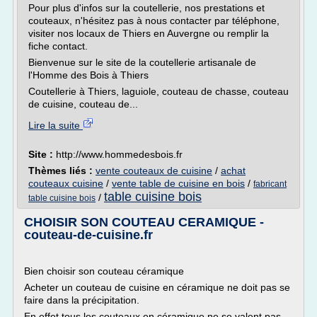
Pour plus d'infos sur la coutellerie, nos prestations et
couteaux, n'hésitez pas à nous contacter par téléphone,
visiter nos locaux de Thiers en Auvergne ou remplir la
fiche contact.
Bienvenue sur le site de la coutellerie artisanale de
l'Homme des Bois à Thiers
Coutellerie à Thiers, laguiole, couteau de chasse, couteau
de cuisine, couteau de...
Lire la suite
Site :
http://www.hommedesbois.fr
Thèmes liés :
vente couteaux de cuisine
/
achat
couteaux cuisine
/
vente table de cuisine en bois
/
fabricant
table cuisine bois
/
table cuisine bois
CHOISIR SON COUTEAU CERAMIQUE -
couteau-de-cuisine.fr
Bien choisir son couteau céramique
Acheter un couteau de cuisine en céramique ne doit pas se
faire dans la précipitation.
En effet tous les couteaux en céramique ne se valent pas