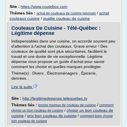
Site :
https://www.coutebox.com
Thèmes liés :
/
achat
achat de couteaux de cuisine japonais
couteaux cuisine
/
qualite couteau de cuisine
Couteaux De Cuisine - Télé-Québec :
Légitime dépense
Indispensables dans une cuisine, on accorde souvent peu
d'attention à l'achat des couteaux. Grave erreur ! Des
couteaux de qualité sont plus sécuritaires, facilitent le
travail et une durée de vie exceptionnelle. Légitime
dépense vous propose un guide d'achat pour savoir
comment les choisir et quelles marques privilégier.
Thème(s) : Divers , Électroménagers , Épicerie,
denrées...
Lire la suite
Site :
http://legitimedepense.telequebec.tv
Thèmes liés :
/
bonne marque de couteau de cuisine
comment
/
choisir un bon couteau de
choisir un bon couteau de cuisine
cuisine
/
prix bon couteau de cuisine
/
comment bien choisir
son couteau de cuisine