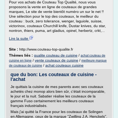
Pour vos achats de Couteau Top Qualité, nous vous
proposons la vente en ligne de couteaux de grandes
marques, Le site de vente bientôt numéro un sur le net !!
Une sélection pour le top des couteaux, le meilleur du
couteau : buck, zero tolerance, wenger, laguiole, suisse,
victorinox, couteaux Churchill knife, Dustar knives, du star,
nontron, thiers, puma, art gladius, opinel, herbertz, crkt,...
Lire la suite
Site :
http://www.couteau-top-qualite.fr
Thèmes liés :
qualite couteau de cuisine
/
achat couteau de
/
vente couteaux de cuisine
/
cuisine en ligne
meilleure marque
/
achat couteaux cuisine
de couteaux de cuisine
que du bon: Les couteaux de cuisine -
l'achat
Je quittais la cuisine de mes parents avec ses couteaux
achetés chez monop alors bien sûr, c'était incomparable,
le jour et la nuit. Sabatier réalise les couteaux de la
gamme Fuso certainement les meilleurs couteaux
français industrialisés.
Mais j'ai quitté la France pour les couteaux de Solingen
en Allemagne, ceux de la marque "Zwilling J.A. Henckels",