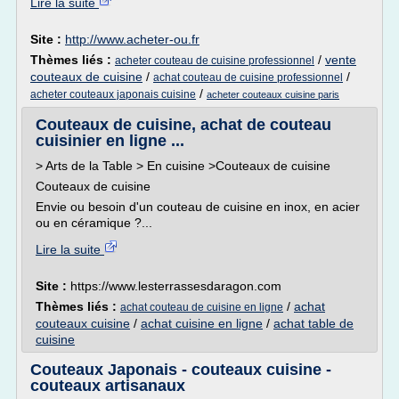
Lire la suite
Site :
http://www.acheter-ou.fr
Thèmes liés :
/
vente
acheter couteau de cuisine professionnel
couteaux de cuisine
/
/
achat couteau de cuisine professionnel
/
acheter couteaux japonais cuisine
acheter couteaux cuisine paris
Couteaux de cuisine, achat de couteau
cuisinier en ligne ...
> Arts de la Table > En cuisine >Couteaux de cuisine
Couteaux de cuisine
Envie ou besoin d'un couteau de cuisine en inox, en acier
ou en céramique ?...
Lire la suite
Site :
https://www.lesterrassesdaragon.com
Thèmes liés :
/
achat
achat couteau de cuisine en ligne
couteaux cuisine
/
achat cuisine en ligne
/
achat table de
cuisine
Couteaux Japonais - couteaux cuisine -
couteaux artisanaux