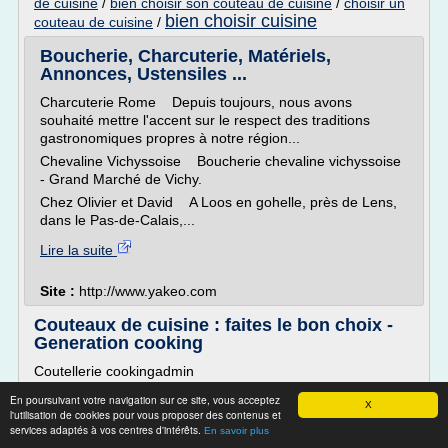
de cuisine
/
bien choisir son couteau de cuisine
/
choisir un
bien choisir cuisine
couteau de cuisine
/
Boucherie, Charcuterie, Matériels,
Annonces, Ustensiles ...
Charcuterie Rome Depuis toujours, nous avons
souhaité mettre l'accent sur le respect des traditions
gastronomiques propres à notre région...
Chevaline Vichyssoise Boucherie chevaline vichyssoise
- Grand Marché de Vichy.
Chez Olivier et David A Loos en gohelle, près de Lens,
dans le Pas-de-Calais,...
Lire la suite
Site :
http://www.yakeo.com
Couteaux de cuisine : faites le bon choix -
Generation cooking
Coutellerie cookingadmin
Les tiroirs de votre cuisine débordent d'ustensiles et de
En poursuivant votre navigation sur ce site, vous acceptez
X
couverts en tout genre ? Si oui, vous possédez sans doute
l'utilisation de cookies pour vous proposer des contenus et
services adaptés à vos centres d'intérêts.
des couteaux émoussés ou usagés qui ne vous servent
En savoir plus