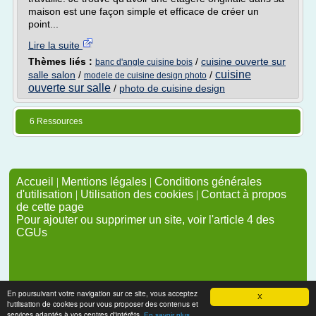
maison est une façon simple et efficace de créer un
point...
Lire la suite
Thèmes liés :
/
cuisine ouverte sur
banc d'angle cuisine bois
cuisine
salle salon
/
/
modele de cuisine design photo
ouverte sur salle
/
photo de cuisine design
6 Ressources
Accueil
|
Mentions légales
|
Conditions générales
d'utilisation
|
Utilisation des cookies
|
Contact à propos
de cette page
Pour ajouter ou supprimer un site, voir l'article 4 des
CGUs
En poursuivant votre navigation sur ce site, vous acceptez
X
l'utilisation de cookies pour vous proposer des contenus et
services adaptés à vos centres d'intérêts.
En savoir plus