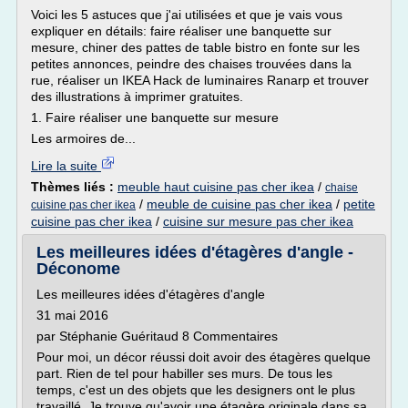
Voici les 5 astuces que j'ai utilisées et que je vais vous
expliquer en détails: faire réaliser une banquette sur
mesure, chiner des pattes de table bistro en fonte sur les
petites annonces, peindre des chaises trouvées dans la
rue, réaliser un IKEA Hack de luminaires Ranarp et trouver
des illustrations à imprimer gratuites.
1. Faire réaliser une banquette sur mesure
Les armoires de...
Lire la suite
Thèmes liés :
meuble haut cuisine pas cher ikea
/
chaise
/
meuble de cuisine pas cher ikea
/
petite
cuisine pas cher ikea
cuisine pas cher ikea
/
cuisine sur mesure pas cher ikea
Les meilleures idées d'étagères d'angle -
Déconome
Les meilleures idées d'étagères d'angle
31 mai 2016
par Stéphanie Guéritaud 8 Commentaires
Pour moi, un décor réussi doit avoir des étagères quelque
part. Rien de tel pour habiller ses murs. De tous les
temps, c'est un des objets que les designers ont le plus
travaillé. Je trouve qu'avoir une étagère originale dans sa